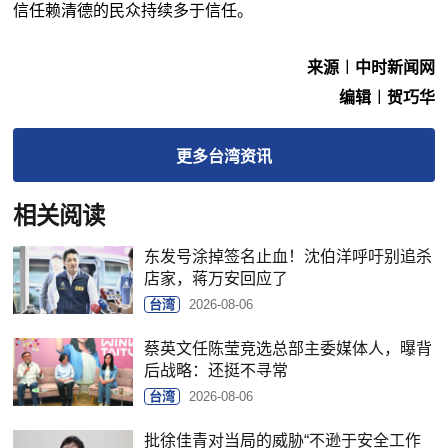
信任赖清德的民众持续多于信任。
来源︱中时新闻网
编辑︱贺巧华
更多
台湾
资讯
相关阅读
东发号涂掉签名止血！沈伯洋呼吁别追杀
店家，蒋万安回应了
台湾
2026-08-06
蔡英文任陈莹竞选总部主委媒体人，曝背
后战略：还挺不寻常
台湾
2026-08-06
批徐佳青对当局的威胁“不逊于安全工作