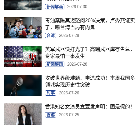
新闻解画
2026-07-30
毒油案陈其迈怒问20%决策，卢秀燕证实
了，曝台湾当局有内鬼
台湾
2026-07-28
美军武器快打光了？高端武器库存告急，
专家最怕一事发生
新闻解画
2026-07-28
攻破世界级难题、申遗成功！本周我国多
领域实现历史性突破
时事
2026-07-26
香港知名女演员宣萱发声明：图是假的！
香港
2026-07-25