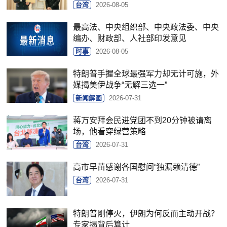
台湾
2026-08-05
最高法、中央组织部、中央政法委、中央
编办、财政部、人社部印发意见
时事
2026-08-05
特朗普手握全球最强军力却无计可施，外
媒揭美伊战争“无解三选一”
新闻解画
2026-07-31
蒋万安拜会民进党团不到20分钟被请离
场，他看穿绿营策略
台湾
2026-07-31
高市早苗感谢各国慰问“独漏赖清德”
台湾
2026-07-31
特朗普刚停火，伊朗为何反而主动开战？
专家揭背后算计