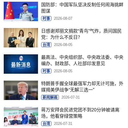
国防部：中国军队坚决反制任何闹海挑衅
图谋
时事
2026-08-07
日感谢郑丽文捐款“青鸟”气炸，质问国民
党：为什么不反日？
台湾
2026-08-05
最高法、中央组织部、中央政法委、中央
编办、财政部、人社部印发意见
时事
2026-08-05
特朗普手握全球最强军力却无计可施，外
媒揭美伊战争“无解三选一”
新闻解画
2026-07-31
蒋万安拜会民进党团不到20分钟被请离
场，他看穿绿营策略
台湾
2026-07-31