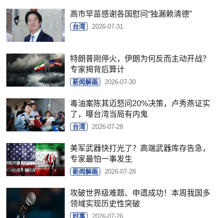
高市早苗感谢各国慰问“独漏赖清德”
台湾
2026-07-31
特朗普刚停火，伊朗为何反而主动开战？
专家揭背后算计
新闻解画
2026-07-30
毒油案陈其迈怒问20%决策，卢秀燕证实
了，曝台湾当局有内鬼
台湾
2026-07-28
美军武器快打光了？高端武器库存告急，
专家最怕一事发生
新闻解画
2026-07-28
攻破世界级难题、申遗成功！本周我国多
领域实现历史性突破
时事
2026-07-26