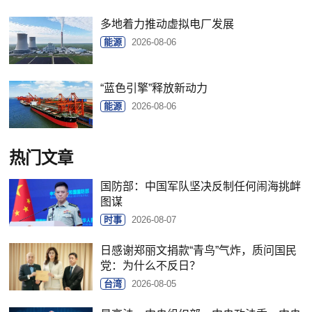
多地着力推动虚拟电厂发展
能源
2026-08-06
“蓝色引擎”释放新动力
能源
2026-08-06
热门文章
国防部：中国军队坚决反制任何闹海挑衅
图谋
时事
2026-08-07
日感谢郑丽文捐款“青鸟”气炸，质问国民
党：为什么不反日？
台湾
2026-08-05