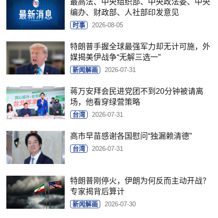
最高法、中央组织部、中央政法委、中央
编办、财政部、人社部印发意见
时事
2026-08-05
特朗普手握全球最强军力却无计可施，外
媒揭美伊战争“无解三选一”
新闻解画
2026-07-31
蒋万安拜会民进党团不到20分钟被请离
场，他看穿绿营策略
台湾
2026-07-31
高市早苗感谢各国慰问“独漏赖清德”
台湾
2026-07-31
特朗普刚停火，伊朗为何反而主动开战？
专家揭背后算计
新闻解画
2026-07-30