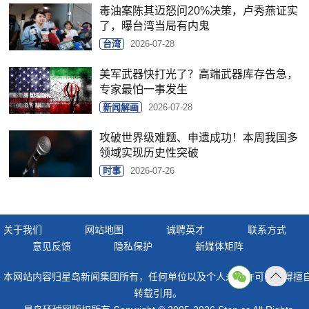
毒油案陈其迈怒问20%决策，卢秀燕证实
了，曝台湾当局有内鬼
台湾
2026-07-28
美军武器快打光了？高端武器库存告急，
专家最怕一事发生
新闻解画
2026-07-28
攻破世界级难题、申遗成功！本周我国多
领域实现历史性突破
时事
2026-07-26
关于我们
网站地图
诚聘英才
联系方式
意见反馈
隐私保护
新媒体矩阵
本网站内容归星岛新闻集团所有，任何单位以及个人未经许可，不得擅
返回
转载引用。