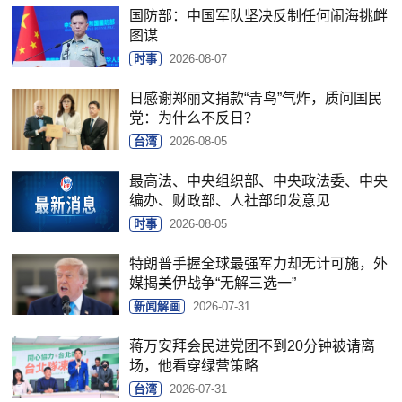
国防部：中国军队坚决反制任何闹海挑衅
图谋
时事
2026-08-07
日感谢郑丽文捐款“青鸟”气炸，质问国民
党：为什么不反日？
台湾
2026-08-05
最高法、中央组织部、中央政法委、中央
编办、财政部、人社部印发意见
时事
2026-08-05
特朗普手握全球最强军力却无计可施，外
媒揭美伊战争“无解三选一”
新闻解画
2026-07-31
蒋万安拜会民进党团不到20分钟被请离
场，他看穿绿营策略
台湾
2026-07-31