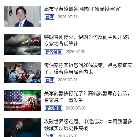
高市早苗感谢各国慰问“独漏赖清德”
台湾
2026-07-31
特朗普刚停火，伊朗为何反而主动开战？
专家揭背后算计
新闻解画
2026-07-30
毒油案陈其迈怒问20%决策，卢秀燕证实
了，曝台湾当局有内鬼
台湾
2026-07-28
美军武器快打光了？高端武器库存告急，
专家最怕一事发生
新闻解画
2026-07-28
攻破世界级难题、申遗成功！本周我国多
领域实现历史性突破
时事
2026-07-26