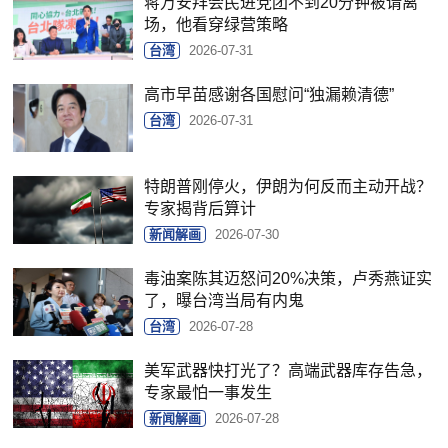
蒋万安拜会民进党团不到20分钟被请离
场，他看穿绿营策略
台湾
2026-07-31
高市早苗感谢各国慰问“独漏赖清德”
台湾
2026-07-31
特朗普刚停火，伊朗为何反而主动开战？
专家揭背后算计
新闻解画
2026-07-30
毒油案陈其迈怒问20%决策，卢秀燕证实
了，曝台湾当局有内鬼
台湾
2026-07-28
美军武器快打光了？高端武器库存告急，
专家最怕一事发生
新闻解画
2026-07-28