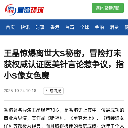
简体/繁體切換
首页
快讯
时事
香港
台湾
全球
金融
消费
王晶惊爆离世大S秘密，冒险打未
获权威认证医美针言论惹争议，指
小S像女色魔
2025-10-24 10:18
生成海报
香港著名导演王晶现年
70
岁，是香港史上其中一位最成功的
商业片导演，其作品《赌神》、《至尊无上》、《精装追女
仔》等都极为经典，而且取得极佳的票房成绩。近年于个人