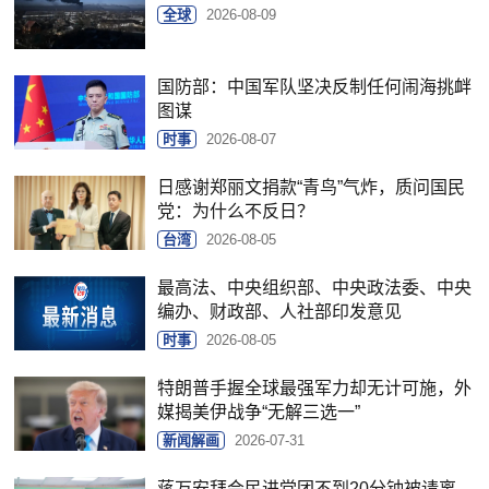
全球
2026-08-09
国防部：中国军队坚决反制任何闹海挑衅
图谋
时事
2026-08-07
日感谢郑丽文捐款“青鸟”气炸，质问国民
党：为什么不反日？
台湾
2026-08-05
最高法、中央组织部、中央政法委、中央
编办、财政部、人社部印发意见
时事
2026-08-05
特朗普手握全球最强军力却无计可施，外
媒揭美伊战争“无解三选一”
新闻解画
2026-07-31
蒋万安拜会民进党团不到20分钟被请离