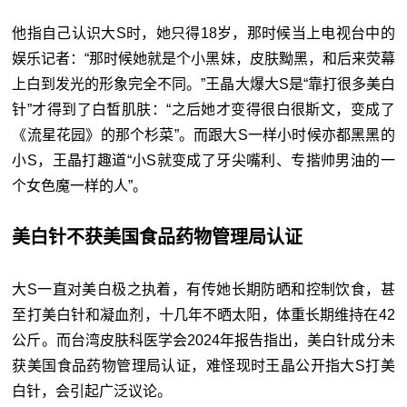
他指自己认识大S时，她只得18岁，那时候当上电视台中的
娱乐记者：“那时候她就是个小黑妹，皮肤黝黑，和后来荧幕
上白到发光的形象完全不同。”王晶大爆大S是“靠打很多美白
针”才得到了白皙肌肤：“之后她才变得很白很斯文，变成了
《流星花园》的那个杉菜”。而跟大S一样小时候亦都黑黑的
小S，王晶打趣道“小S就变成了牙尖嘴利、专揩帅男油的一
个女色魔一样的人”。
美白针不获美国食品药物管理局认证
大S一直对美白极之执着，有传她长期防晒和控制饮食，甚
至打美白针和凝血剂，十几年不晒太阳，体重长期维持在42
公斤。而台湾皮肤科医学会2024年报告指出，美白针成分未
获美国食品药物管理局认证，难怪现时王晶公开指大S打美
白针，会引起广泛议论。