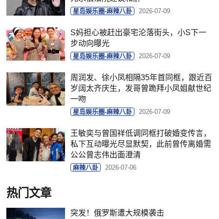
星岛娱乐圈-麻辣八卦
2026-07-09
S妈担心被赶出豪宅沦落街头，小S下一
步动向曝光
星岛娱乐圈-麻辣八卦
2026-07-09
周润发、徐小凤相隔35年首同框，跟近百
岁阔太齐庆生，发哥曾跪拜小凤姐献世纪
一吻
星岛娱乐圈-麻辣八卦
2026-07-09
王敏奕与曾国祥低调同框打破婚变传言，
私下互动曝光尽显默契，此前曾传离婚需
公公曾志伟出面澄清
麻辣八卦
2026-07-06
热门文章
突发！俄罗斯遭大规模袭击