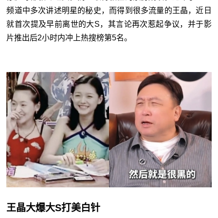
频道中多次讲述明星的秘史，而得到很多流量的王晶，近日
就首次提及早前离世的大
S
，其言论再次惹起争议，并于影
片推出后
2
小时内冲上热搜榜第
5
名。
王晶大爆大S打美白针