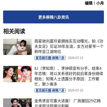
编辑︱小舟
更多
麻辣八卦
资讯
相关阅读
周星驰刘嘉玲紧拥拖实互动曝光，拍《功
夫女足》见证38年友谊，女方对星爷一个
称呼显江湖地位
星岛娱乐圈-麻辣八卦
2026-07-13
IU（李知恩）、李钟硕宣布分手，结束4
年恋情：将以关系很好的前后辈身份继续
相处；知情人士透露分手原因：工作繁
忙，聚少离多
星岛娱乐圈-麻辣八卦
2026-07-10
金秀贤官司重大进展！ 厂商撤回25亿韩
元求偿法院建议和解