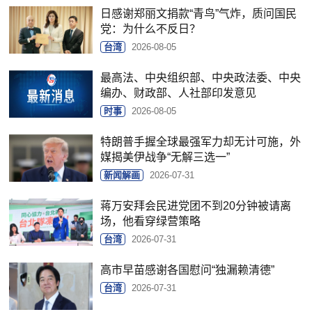
日感谢郑丽文捐款“青鸟”气炸，质问国民
党：为什么不反日？
台湾
2026-08-05
最高法、中央组织部、中央政法委、中央
编办、财政部、人社部印发意见
时事
2026-08-05
特朗普手握全球最强军力却无计可施，外
媒揭美伊战争“无解三选一”
新闻解画
2026-07-31
蒋万安拜会民进党团不到20分钟被请离
场，他看穿绿营策略
台湾
2026-07-31
高市早苗感谢各国慰问“独漏赖清德”
台湾
2026-07-31