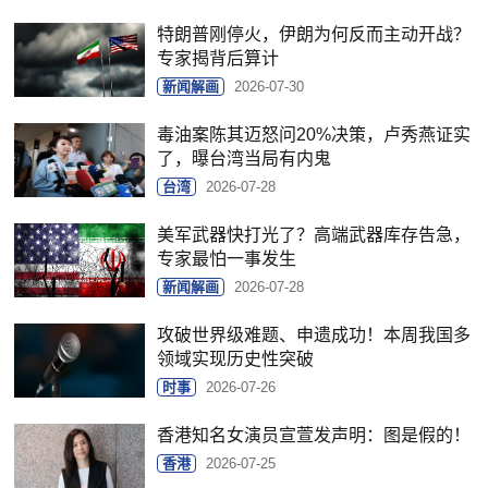
特朗普刚停火，伊朗为何反而主动开战？
专家揭背后算计
新闻解画
2026-07-30
毒油案陈其迈怒问20%决策，卢秀燕证实
了，曝台湾当局有内鬼
台湾
2026-07-28
美军武器快打光了？高端武器库存告急，
专家最怕一事发生
新闻解画
2026-07-28
攻破世界级难题、申遗成功！本周我国多
领域实现历史性突破
时事
2026-07-26
香港知名女演员宣萱发声明：图是假的！
香港
2026-07-25