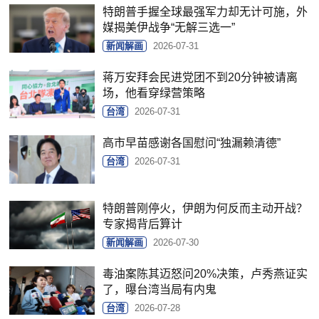
特朗普手握全球最强军力却无计可施，外
媒揭美伊战争“无解三选一”
新闻解画
2026-07-31
蒋万安拜会民进党团不到20分钟被请离
场，他看穿绿营策略
台湾
2026-07-31
高市早苗感谢各国慰问“独漏赖清德”
台湾
2026-07-31
特朗普刚停火，伊朗为何反而主动开战？
专家揭背后算计
新闻解画
2026-07-30
毒油案陈其迈怒问20%决策，卢秀燕证实
了，曝台湾当局有内鬼
台湾
2026-07-28