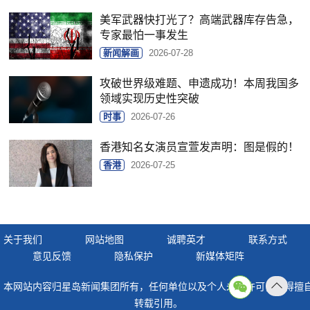
美军武器快打光了？高端武器库存告急，
专家最怕一事发生
新闻解画
2026-07-28
攻破世界级难题、申遗成功！本周我国多
领域实现历史性突破
时事
2026-07-26
香港知名女演员宣萱发声明：图是假的！
香港
2026-07-25
关于我们
网站地图
诚聘英才
联系方式
意见反馈
隐私保护
新媒体矩阵
本网站内容归星岛新闻集团所有，任何单位以及个人未经许可，不得擅
返回
转载引用。