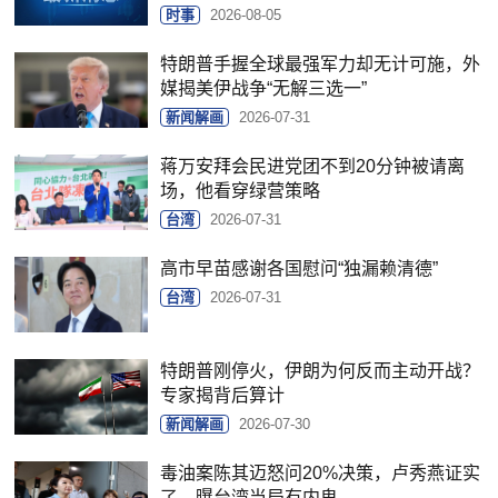
时事
2026-08-05
特朗普手握全球最强军力却无计可施，外
媒揭美伊战争“无解三选一”
新闻解画
2026-07-31
蒋万安拜会民进党团不到20分钟被请离
场，他看穿绿营策略
台湾
2026-07-31
高市早苗感谢各国慰问“独漏赖清德”
台湾
2026-07-31
特朗普刚停火，伊朗为何反而主动开战？
专家揭背后算计
新闻解画
2026-07-30
毒油案陈其迈怒问20%决策，卢秀燕证实
了，曝台湾当局有内鬼