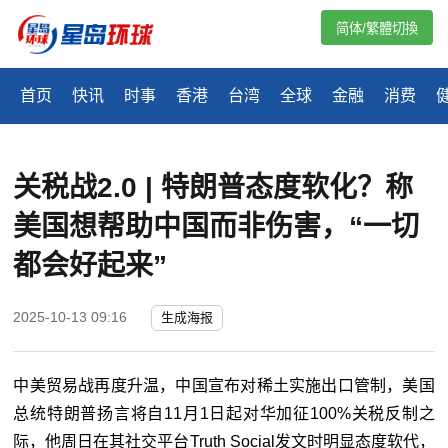
简体/繁體切換
首页
快讯
时事
香港
台湾
全球
金融
消费
关税战2.0 | 特朗普态度软化？称
美国想帮助中国而非伤害，“一切
都会好起来”
2025-10-13 09:16
生成海报
中美贸易战再度升温，中国宣布对稀土实施出口管制，美国
总统特朗普扬言将自
11
月
1
日起对华加征
100%
关税反制之
际，他周日在其社交平台
Truth Social
发文时明显态度软代，