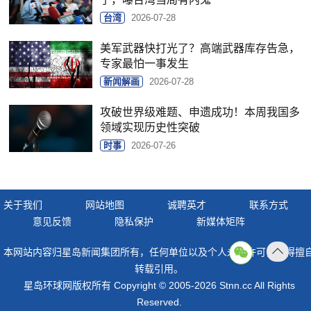
台湾
2026-07-28
美军武器快打光了？高端武器库存告急，
专家最怕一事发生
新闻解画
2026-07-28
攻破世界级难题、申遗成功！本周我国多
领域实现历史性突破
时事
2026-07-26
关于我们
网站地图
诚聘英才
联系方式
意见反馈
隐私保护
新媒体矩阵
本网站内容归星岛新闻集团所有，任何单位以及个人未经许可，不得擅
返回
转载引用。
顶部
星岛环球网版权所有 Copyright © 2005-2026 Stnn.cc All Rights
Reserved.