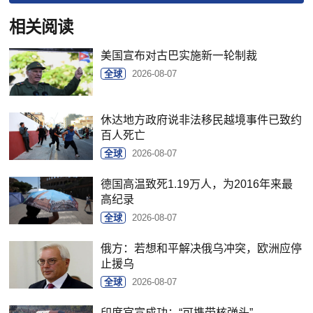
相关阅读
美国宣布对古巴实施新一轮制裁
全球
2026-08-07
休达地方政府说非法移民越境事件已致约
百人死亡
全球
2026-08-07
德国高温致死1.19万人，为2016年来最
高纪录
全球
2026-08-07
俄方：若想和平解决俄乌冲突，欧洲应停
止援乌
全球
2026-08-07
印度官宣成功：“可携带核弹头”