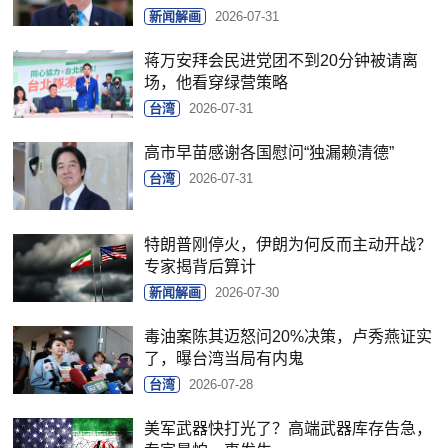
新闻解画
2026-07-31
蒋万安拜会民进党团不到20分钟被请离
场，他看穿绿营策略
台湾
2026-07-31
高市早苗感谢各国慰问“独漏赖清德”
台湾
2026-07-31
特朗普刚停火，伊朗为何反而主动开战？
专家揭背后算计
新闻解画
2026-07-30
毒油案陈其迈怒问20%决策，卢秀燕证实
了，曝台湾当局有内鬼
台湾
2026-07-28
美军武器快打光了？高端武器库存告急，