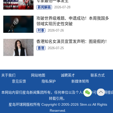
专家最怕一事发生
新闻解画
2026-07-28
攻破世界级难题、申遗成功！本周我国多
领域实现历史性突破
时事
2026-07-26
香港知名女演员宣萱发声明：图是假的！
香港
2026-07-25
关于我们
网站地图
诚聘英才
联系方式
意见反馈
隐私保护
新媒体矩阵
本网站内容归星岛新闻集团所有，任何单位以及个人未经许可，不得擅
返回
转载引用。
顶部
星岛环球网版权所有 Copyright © 2005-2026 Stnn.cc All Rights
Reserved.