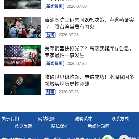
新闻解画
2026-07-30
毒油案陈其迈怒问20%决策，卢秀燕证实
了，曝台湾当局有内鬼
台湾
2026-07-28
美军武器快打光了？高端武器库存告急，
专家最怕一事发生
新闻解画
2026-07-28
攻破世界级难题、申遗成功！本周我国多
领域实现历史性突破
时事
2026-07-26
关于我们
网站地图
诚聘英才
联系方式
意见反馈
隐私保护
新媒体矩阵