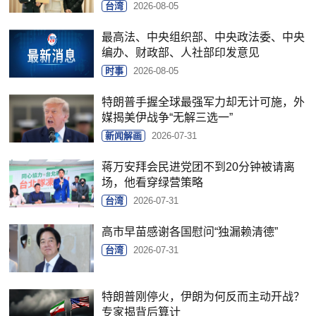
台湾
2026-08-05
最高法、中央组织部、中央政法委、中央
编办、财政部、人社部印发意见
时事
2026-08-05
特朗普手握全球最强军力却无计可施，外
媒揭美伊战争“无解三选一”
新闻解画
2026-07-31
蒋万安拜会民进党团不到20分钟被请离
场，他看穿绿营策略
台湾
2026-07-31
高市早苗感谢各国慰问“独漏赖清德”
台湾
2026-07-31
特朗普刚停火，伊朗为何反而主动开战？
专家揭背后算计