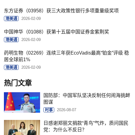
东方证券（03958）获三大政策性银行多项重量级奖项
港美通
2026-02-09
中国神华（01088）获第十五届中国证券金紫荆奖
港美通
2026-02-09
药明生物（02269）连续三年获EcoVadis最高“铂金”评级 稳
居全球前1%
港美通
2026-02-09
热门文章
国防部：中国军队坚决反制任何闹海挑衅
图谋
时事
2026-08-07
日感谢郑丽文捐款“青鸟”气炸，质问国民
党：为什么不反日？