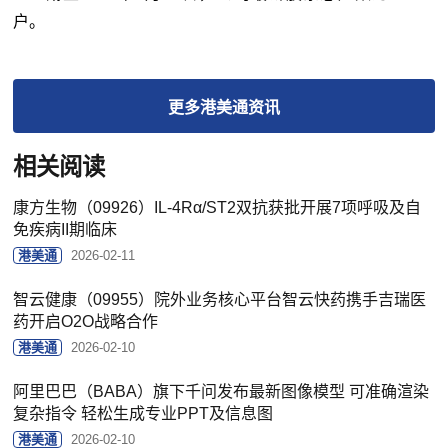
户。
更多
港美通
资讯
相关阅读
康方生物（09926）IL-4Rα/ST2双抗获批开展7项呼吸及自
免疾病II期临床
港美通
2026-02-11
智云健康（09955）院外业务核心平台智云快药携手吉瑞医
药开启O2O战略合作
港美通
2026-02-10
阿里巴巴（BABA）旗下千问发布最新图像模型 可准确渲染
复杂指令 轻松生成专业PPT及信息图
港美通
2026-02-10