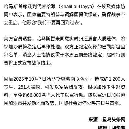
哈马斯首席谈判代表哈雅（Khalil al-Hayya）在埃及媒体访
问中表示，团体需要特朗普与调解国提供保证，确保战事不
会重启。他形容“我们不要再回到过去”。
美方官员透露，哈马斯暂未同意实时归还遇害人质遗体，将
视加沙局势稳定后再作处理。双方正敲定获释的巴勒斯坦囚
犯名单，消息人士指协议需于本周五前最终敲定，届时特朗
普将正式宣布战争结束。
回顾2023年10月7日哈马斯突袭南以色列，造成约1,200人
丧生、251人被掳，引发以军猛烈反攻。根据加沙卫生部资
料，至今逾66,000名巴人死于以军行动。随以军近日加强包
围加沙市并发动地面攻势，国际社会对停火呼声日益高涨。
来源︱星岛头条网
编辑︱胡影雅