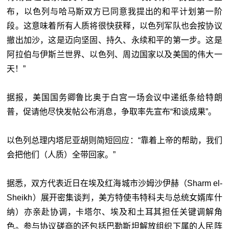
布，以色列与哈马斯双方已同意我提出的和平计划第一阶
段。这意味着所有人质将很快获释，以色列军队也会按协议
撤出加沙，这是迈向坚固、持久、永续和平的第一步。这是
阿拉伯与伊斯兰世界、以色列、周边国家以及美国的伟大一
天！”
据报，美国国务卿鲁比奥于白宫一场会议中递纸条给特朗
普，促请他尽快发帖公布消息，争取率先宣布“和谈成果”。
以色列总理内塔尼亚胡则简短回应：“靠着上帝的帮助，我们
会把他们（人质）全带回家。”
据悉，双方代表近日在埃及红海城市沙姆沙伊赫（Sharm el-
Sheikh）展开密集谈判，美方特使韦特科夫与总统女婿库什
纳）亦亲赴协调，卡塔尔、埃及和土耳其担任关键调解角
色。参与协议磋商的还包括巴勒斯坦解放组织下属的人民阵