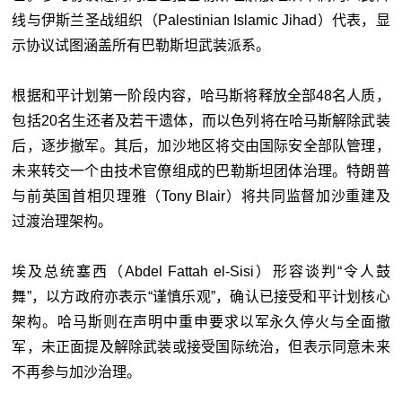
线与伊斯兰圣战组织（Palestinian Islamic Jihad）代表，显
示协议试图涵盖所有巴勒斯坦武装派系。
根据和平计划第一阶段内容，哈马斯将释放全部48名人质，
包括20名生还者及若干遗体，而以色列将在哈马斯解除武装
后，逐步撤军。其后，加沙地区将交由国际安全部队管理，
未来转交一个由技术官僚组成的巴勒斯坦团体治理。特朗普
与前英国首相贝理雅（Tony Blair）将共同监督加沙重建及
过渡治理架构。
埃及总统塞西（Abdel Fattah el-Sisi）形容谈判“令人鼓
舞”，以方政府亦表示“谨慎乐观”，确认已接受和平计划核心
架构。哈马斯则在声明中重申要求以军永久停火与全面撤
军，未正面提及解除武装或接受国际统治，但表示同意未来
不再参与加沙治理。