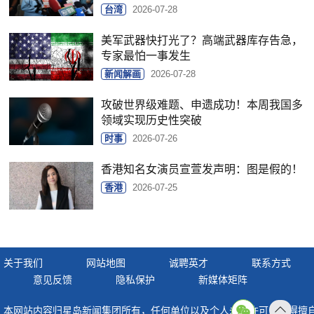
台湾
2026-07-28
美军武器快打光了？高端武器库存告急，
专家最怕一事发生
新闻解画
2026-07-28
攻破世界级难题、申遗成功！本周我国多
领域实现历史性突破
时事
2026-07-26
香港知名女演员宣萱发声明：图是假的！
香港
2026-07-25
关于我们
网站地图
诚聘英才
联系方式
意见反馈
隐私保护
新媒体矩阵
本网站内容归星岛新闻集团所有，任何单位以及个人未经许可，不得擅