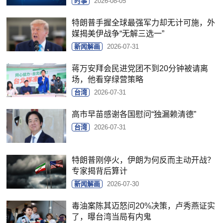
时事
2026-08-05
特朗普手握全球最强军力却无计可施，外
媒揭美伊战争“无解三选一”
新闻解画
2026-07-31
蒋万安拜会民进党团不到20分钟被请离
场，他看穿绿营策略
台湾
2026-07-31
高市早苗感谢各国慰问“独漏赖清德”
台湾
2026-07-31
特朗普刚停火，伊朗为何反而主动开战？
专家揭背后算计
新闻解画
2026-07-30
毒油案陈其迈怒问20%决策，卢秀燕证实
了，曝台湾当局有内鬼