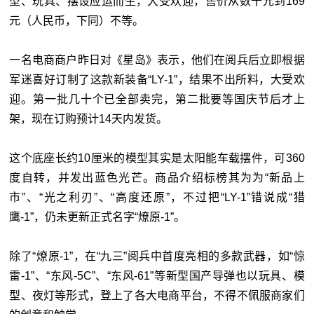
型、玩具、摆设应运而生，大受欢迎，售价从数十元到169
元（人民币，下同）不等。
一名电商商户昨日对《星岛》表示，他们在阅兵后立即根据
军迷喜好订制了这款新装备“LY-1”，结果不出所料，大受欢
迎。第一批几十个已全部卖完，第二批要等国庆节后才上
架，现在订购预计14天内发货。
这个底座长约10厘米的模型其实是太阳能车载摆件，可360
度自转，并发出蓝色光芒。商品介绍标榜其为为“新品上
市”、“光之利刃”、“高度还原”，不过把“LY-1”错说成“猎
鹰-1”，仍未更新正式名字“燎原-1”。
除了“燎原-1”，在“九三”阅兵中首度亮相的多款武器，如“惊
雷-1”、“东风-5C”、“东风-61”等新型国产导弹也以玩具、模
型、夜灯等形式，登上了各大电商平台，不得不佩服商家们