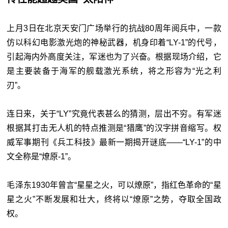
上月3日在北京天安门广场举行的抗战80周年阅兵中，一款
仿以科幻电影激光炮的神秘武器，机身印着“LY-1”的代号，
引起海内外高度关注，军迷也为了兴奋。根据现场介绍，它
是主要装备于海军的舰载激光系统，将之形容为“光之利
刃”。
连日来，关于“LY”究竟代表甚么的猜测，层出不穷。有军迷
根据其打击无人机的特点推测是“猎鹰”的汉字拼音缩写。权
威军事期刊《兵工科技》最新一期揭开谜底——“LY-1”的中
文全称是“燎原-1”。
毛泽东1930年曾言“星星之火，可以燎原”，指红色革命的“星
星之火”不断发展和壮大，终将以“燎原”之势，夺取全国政
权。