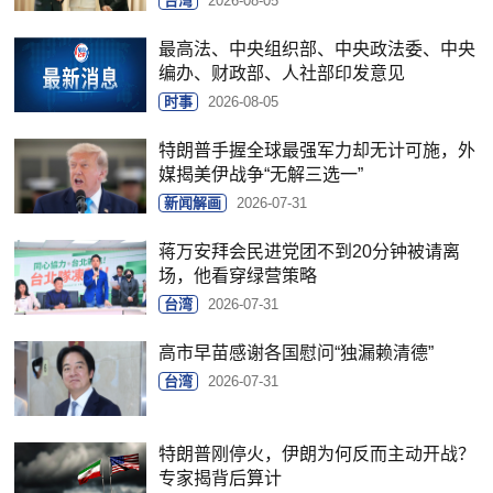
台湾
2026-08-05
最高法、中央组织部、中央政法委、中央
编办、财政部、人社部印发意见
时事
2026-08-05
特朗普手握全球最强军力却无计可施，外
媒揭美伊战争“无解三选一”
新闻解画
2026-07-31
蒋万安拜会民进党团不到20分钟被请离
场，他看穿绿营策略
台湾
2026-07-31
高市早苗感谢各国慰问“独漏赖清德”
台湾
2026-07-31
特朗普刚停火，伊朗为何反而主动开战？
专家揭背后算计