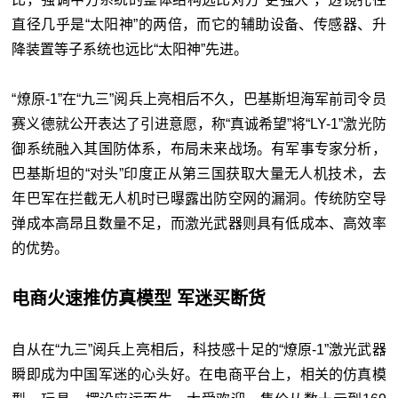
直径几乎是“太阳神”的两倍，而它的辅助设备、传感器、升
降装置等子系统也远比“太阳神”先进。
“燎原-1”在“九三”阅兵上亮相后不久，巴基斯坦海军前司令员
赛义德就公开表达了引进意愿，称“真诚希望”将“LY-1”激光防
御系统融入其国防体系，布局未来战场。有军事专家分析，
巴基斯坦的“对头”印度正从第三国获取大量无人机技术，去
年巴军在拦截无人机时已曝露出防空网的漏洞。传统防空导
弹成本高昂且数量不足，而激光武器则具有低成本、高效率
的优势。
电商火速推仿真模型 军迷买断货
自从在“九三”阅兵上亮相后，科技感十足的“燎原-1”激光武器
瞬即成为中国军迷的心头好。在电商平台上，相关的仿真模