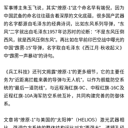
军事博主朱玉飞说，其实“燎原-1”这个命名早有端倪，因为
中国武备的命名往往蕴含着深厚的文化底蕴，很多国产武器
的名字都源自毛泽东的经典诗词，比如东风系列导弹，“东
风”二字就出自毛泽东1957年访苏时的论断：“不是东风压倒
西风，就是西风压倒东风”。再比如在早前印巴空战中曝光的
中国“霹雳-15”导弹，名字取自毛泽东《西江月·秋收起义》
中“霹雳一声暴动”的诗句。
《兵工科技》还刊文揭露“燎原-1”的更多细节，它的主要任
务为“近距离拦截来袭的导弹与无人机”，以作为舰载防空系
统的“最后一道防线”，与远程海红旗-9C、中程红旗-16C及
近程红旗-10A海军防空系统互补，共同构建完善的防御体
系。
文章将“燎原-1”与美国的“太阳神”（HELIOS）激光武器相
比，强调中方系统的整体结构远比对方“更强大”，透镜孔径