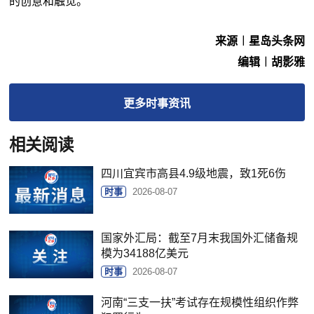
的创意和触觉。
来源︱星岛头条网
编辑︱胡影雅
更多
时事
资讯
相关阅读
四川宜宾市高县4.9级地震，致1死6伤
时事
2026-08-07
国家外汇局：截至7月末我国外汇储备规
模为34188亿美元
时事
2026-08-07
河南“三支一扶”考试存在规模性组织作弊