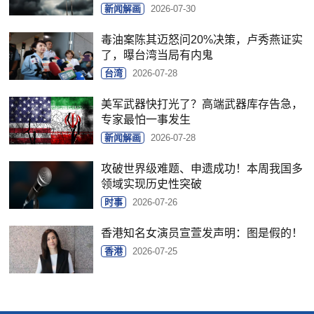
新闻解画
2026-07-30
毒油案陈其迈怒问20%决策，卢秀燕证实
了，曝台湾当局有内鬼
台湾
2026-07-28
美军武器快打光了？高端武器库存告急，
专家最怕一事发生
新闻解画
2026-07-28
攻破世界级难题、申遗成功！本周我国多
领域实现历史性突破
时事
2026-07-26
香港知名女演员宣萱发声明：图是假的！
香港
2026-07-25