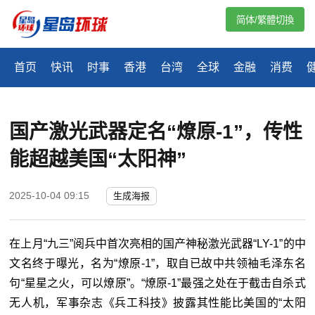
简体/繁體切換
首页
快讯
时事
香港
台湾
全球
金融
消费
国产激光武器定名“燎原-1”，传性
能超越美国“太阳神”
2025-10-04 09:15
生成海报
在上月“九三”阅兵中首次亮相的国产神秘激光武器“
LY-1
”
的中
文名终于曝光，名为“燎原
-1
”
，取自已故中共领袖毛泽东名
句“星星之火，可以燎原”。“燎原
-1
”
最强之处在于截击自杀式
无人机，军事杂志《兵工科技》披露其性能比美国的“太阳