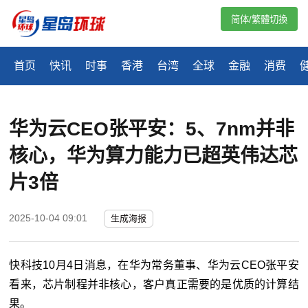
简体/繁體切換
首页
快讯
时事
香港
台湾
全球
金融
消费
华为云CEO张平安：5、7nm并非
核心，华为算力能力已超英伟达芯
片3倍
2025-10-04 09:01
生成海报
快科技10月4日消息，在华为常务董事、华为云CEO张平安
看来，芯片制程并非核心，客户真正需要的是优质的计算结
果。