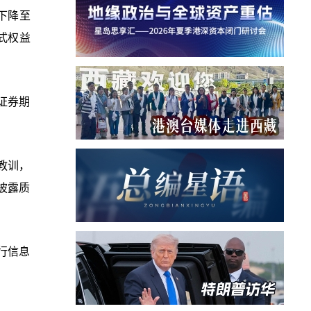
%下降至
式权益
证券期
教训，
披露质
行信息