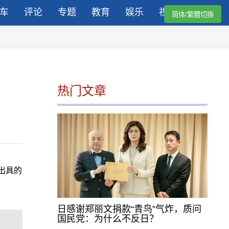
车
评论
专题
教育
娱乐
视频
简体/繁體切換
热门文章
)出具的
日感谢郑丽文捐款“青鸟”气炸，质问
国民党：为什么不反日？