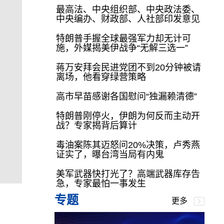
最高法、中央组织部、中央政法委、
中央编办、财政部、人社部印发意见
特朗普手握全球最强军力却无计可
施，外媒揭美伊战争“无解三选一”
蒋万安拜会民进党团不到20分钟被请
离场，他看穿绿营策略
高市早苗感谢各国慰问“独漏赖清德”
特朗普刚停火，伊朗为何反而主动开
战？专家揭背后算计
毒油案陈其迈怒问20%决策，卢秀燕
证实了，曝台湾当局有内鬼
美军武器快打光了？高端武器库存告
急，专家最怕一事发生
专题
更多