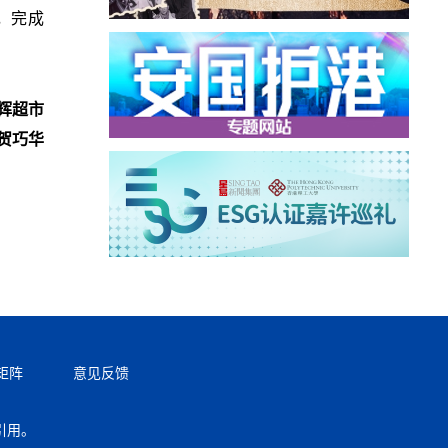
，完成
辉超市
贺巧华
矩阵
意见反馈
引用。
返回顶部