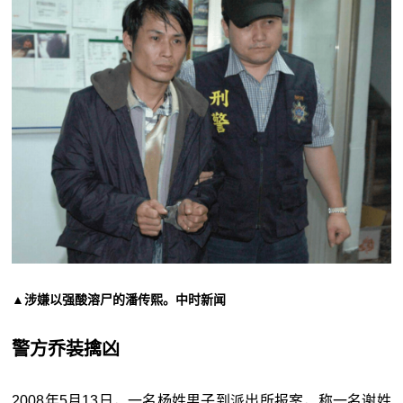
▲涉嫌以强酸溶尸的潘传熙。中时新闻
警方乔装擒凶
2008年5月13日，一名杨姓男子到派出所报案，称一名谢姓