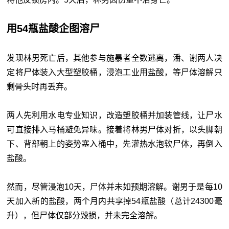
用54瓶盐酸企图溶尸
发现林男死亡后，其他参与施暴者全数逃离，潘、谢两人决
定将尸体装入大型塑胶桶，浸泡工业用盐酸，等尸体溶解只
剩骨头时再丢弃。
两人先利用水电专业知识，改造塑胶桶并加装管线，让尸水
可直接排入马桶避免异味。接着将林男尸体对折，以头脚朝
下、背部朝上的姿势塞入桶中，先灌热水泡软尸体，再倒入
盐酸。
然而，尽管浸泡10天，尸体并未如预期溶解。谢男于是每10
天加入新的盐酸，两个月内共享掉54瓶盐酸（总计24300毫
升），但尸体仅部分毁损，并未完全溶解。