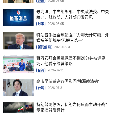
台湾
2026-08-05
最高法、中央组织部、中央政法委、中央
编办、财政部、人社部印发意见
时事
2026-08-05
特朗普手握全球最强军力却无计可施，外
媒揭美伊战争“无解三选一”
新闻解画
2026-07-31
蒋万安拜会民进党团不到20分钟被请离
场，他看穿绿营策略
台湾
2026-07-31
高市早苗感谢各国慰问“独漏赖清德”
台湾
2026-07-31
特朗普刚停火，伊朗为何反而主动开战？
专家揭背后算计