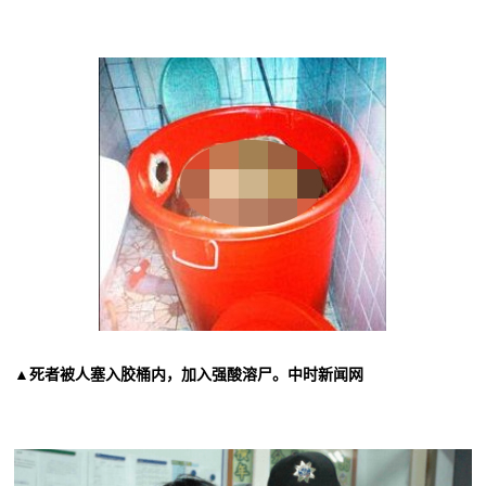
▲死者被人塞入胶桶内，加入强酸溶尸。中时新闻网