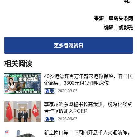
用。
来源︱星岛头条网
编辑︱胡影雅
更多
香港
资讯
相关阅读
40岁港漂弃百万年薪来港做保险，昔日国
企高层，3800元租尖沙咀床位
香港
2026-08-07
李家超晤东盟秘书长高金洪，盼深化经贸
合作争取加入RCEP
香港
2026-08-07
新皇岗口岸｜下周四开展千人交通演练，