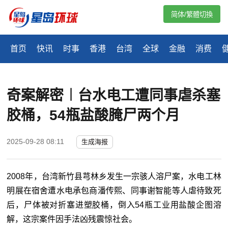
简体/繁體切換
首页
快讯
时事
香港
台湾
全球
金融
消费
奇案解密︱台水电工遭同事虐杀塞
胶桶，54瓶盐酸腌尸两个月
2025-09-28 08:11
生成海报
2008年，台湾新竹县芎林乡发生一宗骇人溶尸案，水电工林
明展在宿舍遭水电承包商潘传熙、同事谢智能等人虐待致死
后，尸体被对折塞进塑胶桶，倒入54瓶工业用盐酸企图溶
解，这宗案件因手法凶残震惊社会。