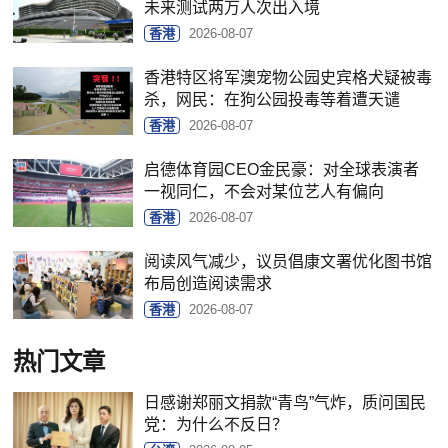
未来测试两万人次出入境
香港
2026-08-07
香港特区将军澳宠物公园史宾格犬疑被毒
杀，网民：在狗公园投毒等着遭天谴
香港
2026-08-07
启德体育园CEO金民豪：对全球表演者
一视同仁，不会对某位艺人有偏向
香港
2026-08-07
阅读风气减少，议员倡康文署优化图书馆
布局创造阅读需求
香港
2026-08-07
热门文章
日感谢郑丽文捐款“青鸟”气炸，质问国民
党：为什么不反日？