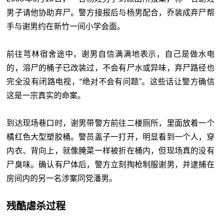
男子请他协助弃尸。警方接报后与杨男配合，乔装成弃尸帮
手与谢男约在新竹一间小学会面。
前往芎林宿舍途中，谢男自信满满地表示，自己是做水电
的，溶尸的桶子已改装过，不会有尸水或异味，弃尸路径也
完全没有闭路电视，“绝对不会有问题”。这些话让警方确信
这是一宗真实的命案。
到达现场巷口时，谢男带警方前往二楼厕所，里面放着一个
橘红色大型塑胶桶。警员盖子一打开，明显看到一个人，穿
内衣、背向上，就像腌菜一样被折在桶内，但现场真的没有
尸臭味。确认有尸体后，警方立刻掏枪制服谢男，并逮捕在
房间内的另一名涉案同党潘男。
残酷虐杀过程