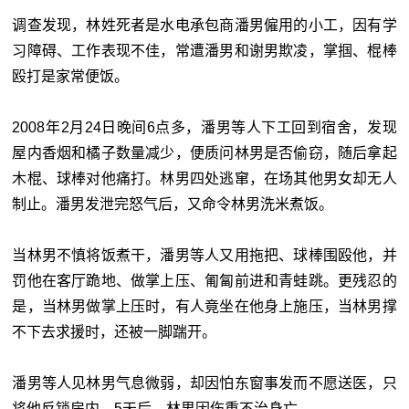
调查发现，林姓死者是水电承包商潘男僱用的小工，因有学
习障碍、工作表现不佳，常遭潘男和谢男欺凌，掌掴、棍棒
殴打是家常便饭。
2008年2月24日晚间6点多，潘男等人下工回到宿舍，发现
屋内香烟和橘子数量减少，便质问林男是否偷窃，随后拿起
木棍、球棒对他痛打。林男四处逃窜，在场其他男女却无人
制止。潘男发泄完怒气后，又命令林男洗米煮饭。
当林男不慎将饭煮干，潘男等人又用拖把、球棒围殴他，并
罚他在客厅跪地、做掌上压、匍匐前进和青蛙跳。更残忍的
是，当林男做掌上压时，有人竟坐在他身上施压，当林男撑
不下去求援时，还被一脚踹开。
潘男等人见林男气息微弱，却因怕东窗事发而不愿送医，只
将他反锁房内。5天后，林男因伤重不治身亡。