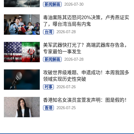
新闻解画
2026-07-30
毒油案陈其迈怒问20%决策，卢秀燕证实
了，曝台湾当局有内鬼
台湾
2026-07-28
美军武器快打光了？高端武器库存告急，
专家最怕一事发生
新闻解画
2026-07-28
攻破世界级难题、申遗成功！本周我国多
领域实现历史性突破
时事
2026-07-26
香港知名女演员宣萱发声明：图是假的！
香港
2026-07-25