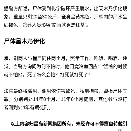
据警方所述，尸体受到化学破坏严重脱水，出现木乃伊化现
象，重量只剩20至30公斤，全身呈黄褐色。尸桶内的尸水呈
红褐色，殡葬人员形容“简直就象是红茶”。
尸体呈木乃伊化
潘、谢两人与桶尸同住两个月，照常工作、吃饭、喝酒、睡
觉。当警方询问为何不怕时，他们竟冷血回应：“活着的时候
就不怕他，死了怎么会怕？打死就打死了！”
法院最终将潘男、谢男依伤害致死、私刑拘禁、毁损尸体等
罪，分别判处14年8个月、11年8个月徒刑，其他参与殴打
者则判处4年有期徒刑。
以上内容归星岛新闻集团所有，未经许可不得擅自转载引