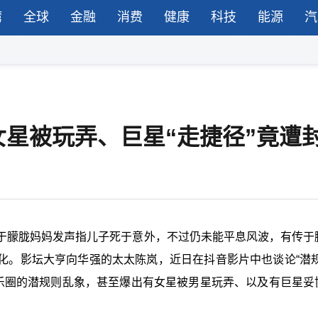
湾
全球
金融
消费
健康
科技
能源
汽
星被玩弄、巨星“走捷径”竟遭
于朦胧妈妈发声指儿子死于意外，不过仍未能平息风波，有传于
化。影坛大亨向华强的太太陈岚，近日在抖音影片中也谈论
“
潜
乐圈的潜规则乱象，甚至爆出有女星被男星玩弄、以及有巨星妥