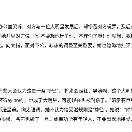
办公室哭诉，对方与一位大明星发展后，却惨遭对方玩弄，及后
”她开导对方说：“你不要想他玩了你、不理你了嘛！你就想，我
笑。向太指，面对不公，心态的调整至关重要，她也隐晦地批评
些人会认为这是一条“捷径”，“将来会走红，导演啊、这个大明
Say no的，也成了大明星，可能现在也被封杀了。”暗示有巨
断送星途。向太强调，她不认为接受潜规则是“捷径”，她说：“你
会很惨，名声也毁于一旦。她奉劝所有年轻人，不要默默地接受