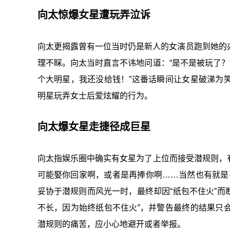
向太惊爆女星遭玩弄泣诉
向太更揭露曾有一位当时仍是新人的女演员跑到她的
理不睬。向太当时直言不讳地问道：“是不是被玩了？
个大明星，我还没给钱！”这番话瞬间让女星破涕为
明星玩弄女士后爱炫耀的行为。
向太爆女星走捷径成巨星
向太指娱乐圈中确实有女星为了上位而接受潜规则，有
可能娶你回家啊，或者是再捧你啊……当然也有就是不
妥协于潜规则而风光一时，最终却因“纸包不住火”而
不长，因为始终纸包不住火”，并警告最终的结果只
潜规则的痛苦，应小心地避开或者举报。