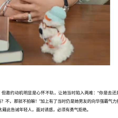
，但邀约动机明显是心怀不轨，让她当时陷入两难：“你是去还
吗？不，那就不拍嘛！”加上有了当时仍是她男友的向华强霸气力
太藉此告诫年轻人，面对诱惑，必须有勇气拒绝。