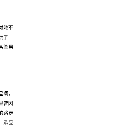
对她不
玩了一
某些男
星啊，
星曾因
的路走
、承受