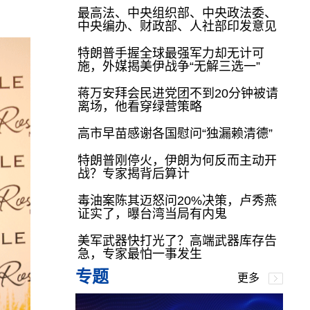
最高法、中央组织部、中央政法委、
中央编办、财政部、人社部印发意见
特朗普手握全球最强军力却无计可
施，外媒揭美伊战争“无解三选一”
蒋万安拜会民进党团不到20分钟被请
离场，他看穿绿营策略
高市早苗感谢各国慰问“独漏赖清德”
特朗普刚停火，伊朗为何反而主动开
战？专家揭背后算计
毒油案陈其迈怒问20%决策，卢秀燕
证实了，曝台湾当局有内鬼
美军武器快打光了？高端武器库存告
急，专家最怕一事发生
专题
更多