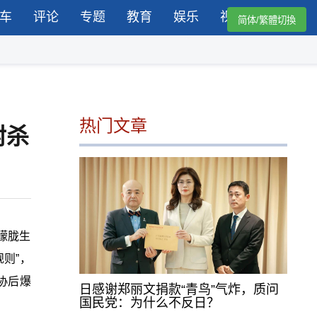
车
评论
专题
教育
娱乐
视频
简体/繁體切換
热门文章
封杀
朦胧生
规则
”
，
协后爆
日感谢郑丽文捐款“青鸟”气炸，质问
国民党：为什么不反日？