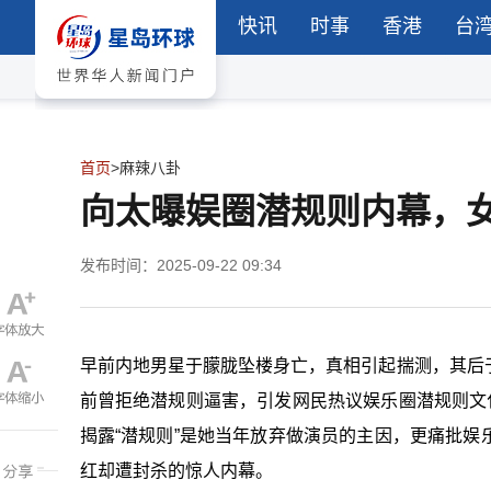
快讯
时事
香港
台
首页
>
麻辣八卦
向太曝娱圈潜规则内幕，女
发布时间：2025-09-22 09:34
早前内地男星于朦胧坠楼身亡，真相引起揣测，其后
前曾拒绝潜规则逼害，引发网民热议娱乐圈潜规则文
揭露
“
潜规则
”
是她当年放弃做演员的主因，更痛批娱
红却遭封杀的惊人内幕。