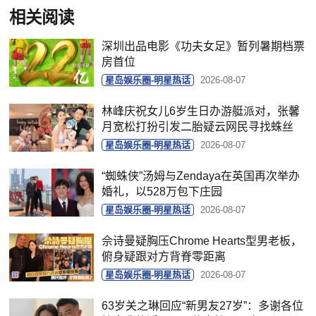
相关阅读
深圳出品电影《功夫女足》暂列暑期档票
房首位
星岛娱乐圈-明星热话
2026-08-07
林峰庆祝女儿6岁生日办游艇派对，张馨
月宽松打扮引发二胎疑云网民寻找蛛丝
星岛娱乐圈-明星热话
2026-08-07
“蜘蛛侠”汤姆与Zendaya在英国再次举办
婚礼，以528万包下庄园
星岛娱乐圈-明星热话
2026-08-07
佘诗曼疑胸压Chrome Hearts型男老板，
俯身疑跟对方背脊零距离
星岛娱乐圈-明星热话
2026-08-07
63岁关之琳回应“新男友27岁”：多谢各位