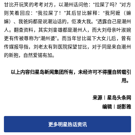
甘比开玩笑的考考对方，以潮州话问他：“拉屎了吗？”对方
则笑着回应：“我拉屎了！”其后甘比解释：“我阿嬷（嫲
嫲）、我爸妈都是说潮汕话的，佢凑大我。”透露自己是潮州
人。翻查资料，其实刘銮雄都是潮州人，而大刘母亲叶淑婉
更有传被尊称为“潮州婆”。而当年甘比诞下大女儿后，曾有
传媒报导指，刘老太有到医院探望甘比，对于同是来自潮州
的新抱，自然爱锡有加。
以上内容归星岛新闻集团所有，未经许可不得擅自转载引
用。
来源︱星岛头条网
编辑︱胡影雅
更多
明星热话
资讯