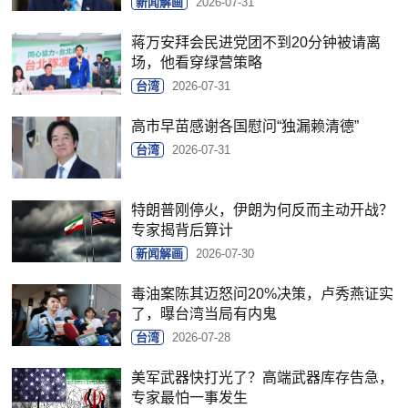
新闻解画
2026-07-31
蒋万安拜会民进党团不到20分钟被请离
场，他看穿绿营策略
台湾
2026-07-31
高市早苗感谢各国慰问“独漏赖清德”
台湾
2026-07-31
特朗普刚停火，伊朗为何反而主动开战？
专家揭背后算计
新闻解画
2026-07-30
毒油案陈其迈怒问20%决策，卢秀燕证实
了，曝台湾当局有内鬼
台湾
2026-07-28
美军武器快打光了？高端武器库存告急，
专家最怕一事发生