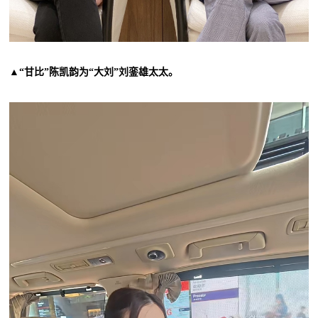
▲“甘比”陈凯韵为“大刘”刘銮雄太太。