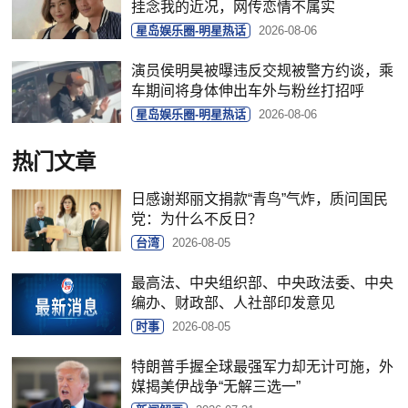
挂念我的近况，网传恋情不属实
星岛娱乐圈-明星热话
2026-08-06
演员侯明昊被曝违反交规被警方约谈，乘
车期间将身体伸出车外与粉丝打招呼
星岛娱乐圈-明星热话
2026-08-06
热门文章
日感谢郑丽文捐款“青鸟”气炸，质问国民
党：为什么不反日？
台湾
2026-08-05
最高法、中央组织部、中央政法委、中央
编办、财政部、人社部印发意见
时事
2026-08-05
特朗普手握全球最强军力却无计可施，外
媒揭美伊战争“无解三选一”