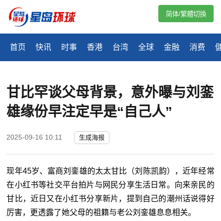
简体/繁體切換
首页
快讯
时事
香港
台湾
全球
金融
消费
甘比罕谈父母背景，意外曝与刘銮
雄缘份早注定早是“自己人”
2025-09-16 10:11
生成海报
现年
45
岁、富商刘銮雄的太太甘比（刘陈凯韵），近年经常
在小红书等社交平台拍片与网民分享生活日常。向来亲民的
甘比，近日又在小红书分享新片，提到自己的潮州话说得好
厉害，更透露了她父母的祖籍与老公刘銮雄息息相关。