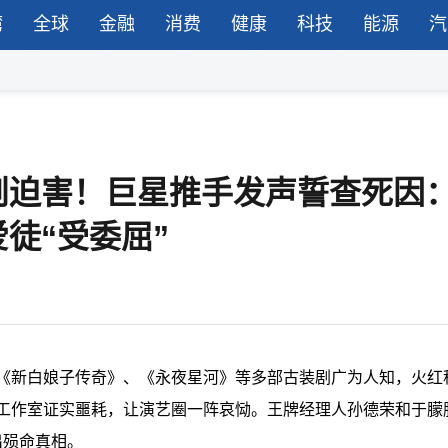
湾
全球
金融
消费
健康
科技
能源
汽
则迫害！巨星推手发声誓查死因
徒“受委屈”
、《新白娘子传奇》、《永夜星河》等多部古装剧广为人知，火红
属工作室证实噩耗，让演艺圈一阵哀恸。王牌经理人孙德荣和于朦
出殒命真相。