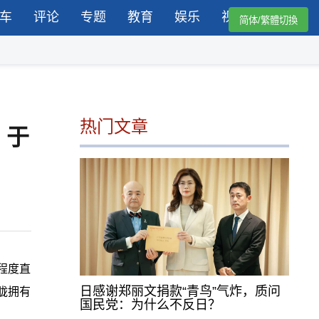
车
评论
专题
教育
娱乐
视频
简体/繁體切換
热门文章
：于
程度直
日感谢郑丽文捐款“青鸟”气炸，质问
胧拥有
国民党：为什么不反日？