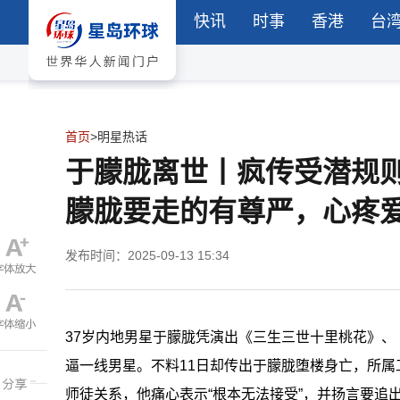
快讯
时事
香港
台
首页
>
明星热话
于朦胧离世丨疯传受潜规
朦胧要走的有尊严，心疼爱
发布时间：2025-09-13 15:34
37岁内地男星于朦胧凭演出《三生三世十里桃花》
逼一线男星。不料11日却传出于朦胧堕楼身亡，所
师徒关系，他痛心表示“根本无法接受”，并扬言要追