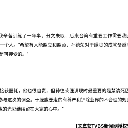
“我辛苦训练了一年半，分文未取，后来台湾有重要工作需要我
一个人。”希望有人能照应和照顾，孙德荣对于朦胧的成就备感
是可接受的。”
接获噩耗，他也很自责，但孙德荣强调现时最重要的是釐清死因
参与这次的调查。于朦胧要走的有尊严和铲除业界的不合理的规
胧的光彩继续留在大家的心中。”
【文章获TVBS新闻网授权