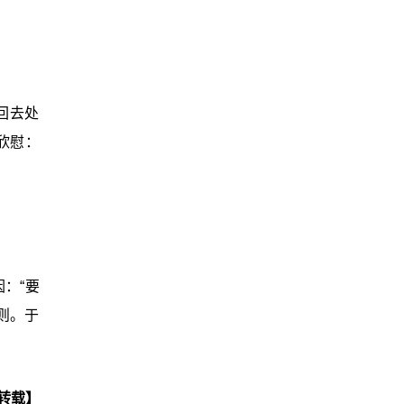
回去处
欣慰：
：“要
则。于
转载】