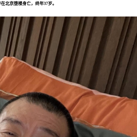
在北京堕楼身亡，终年37岁。