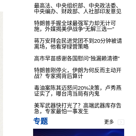
最高法、中央组织部、中央政法委、
中央编办、财政部、人社部印发意见
特朗普手握全球最强军力却无计可
施，外媒揭美伊战争“无解三选一”
蒋万安拜会民进党团不到20分钟被请
离场，他看穿绿营策略
高市早苗感谢各国慰问“独漏赖清德”
特朗普刚停火，伊朗为何反而主动开
战？专家揭背后算计
毒油案陈其迈怒问20%决策，卢秀燕
证实了，曝台湾当局有内鬼
美军武器快打光了？高端武器库存告
急，专家最怕一事发生
专题
更多