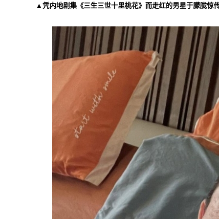
▲凭内地剧集《三生三世十里桃花》而走红的男星于朦胧惊传