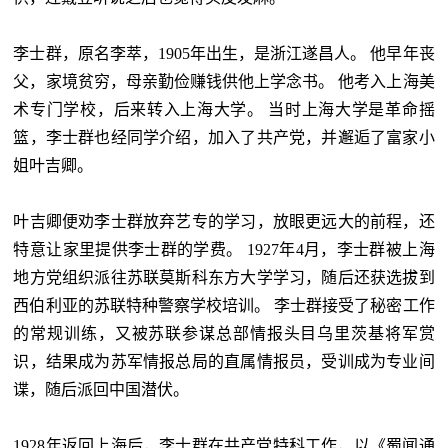
李士群，原名李萃，1905年出生，是浙江遂昌人。 他早年丧
父，家境贫穷，母亲勤俭赚钱供他上学念书。 他考入上海美
术专门学校，后来转入上海大学。 当时上海大学是革命摇
篮，李士群也经同学介绍，加入了共产党，并邂逅了富家小
姐叶吉卿。
叶吉卿便劝李士群放弃艺专的学习，放眼更远大的前程，还
特意让家里提供李士群的学费。 1927年4月，李士群被上海
地方党组织派往苏联莫斯科东方大学学习，随后还获选拔到
西伯利亚的苏联特种警察学校培训。 李士群接受了秘密工作
的常规训练，又被苏联参谋总部情报头目乌里茨基将军赏
识，结果成为苏军情报总局的直属情报员，受训成为专业间
谍，随后派回中国潜伏。
1928年返回上海后，李士群在共产党特科工作，以《蜀闻通