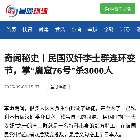
简体/繁體切換
首页
快讯
时事
香港
台湾
全球
金融
消费
奇闻秘史︱民国汉奸李士群连环变
节，掌“魔窟76号”杀3000人
2025-09-09 15:37
生成海报
革命期间，很多人因为贪生怕死做了叛徒，甚至为了一己私
利不惜做汉奸委身日寇，残害自己的同胞。 民国时期“十大
汉奸”之一的李士群就是一名特科出身的红方特工，在被国
民党中统逮捕以后叛变投敌，最后又勾搭上了日本人。