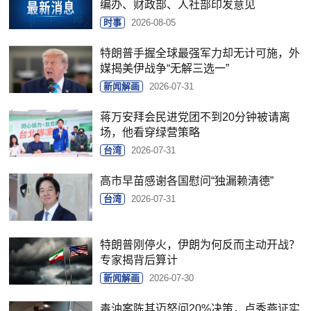
编办、财政部、人社部印发意见
时事
2026-08-05
特朗普手握全球最强军力却无计可施，外
媒揭美伊战争“无解三选一”
新闻解画
2026-07-31
蒋万安拜会民进党团不到20分钟被请离
场，他看穿绿营策略
台湾
2026-07-31
高市早苗感谢各国慰问“独漏赖清德”
台湾
2026-07-31
特朗普刚停火，伊朗为何反而主动开战？
专家揭背后算计
新闻解画
2026-07-30
毒油案陈其迈怒问20%决策，卢秀燕证实