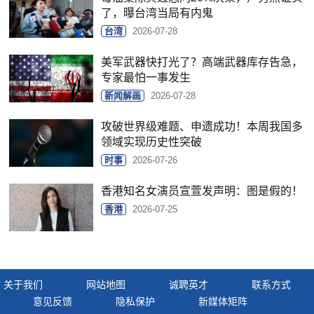
了，曝台湾当局有内鬼
台湾
2026-07-28
美军武器快打光了？高端武器库存告急，
专家最怕一事发生
新闻解画
2026-07-28
攻破世界级难题、申遗成功！本周我国多
领域实现历史性突破
时事
2026-07-26
香港知名女演员宣萱发声明：图是假的！
香港
2026-07-25
关于我们
网站地图
诚聘英才
联系方式
意见反馈
隐私保护
新媒体矩阵