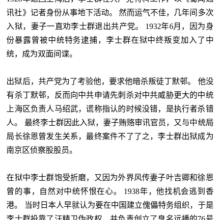
讯社》记者身份从事地下活动。 然而运气不佳，几年间多次
入狱，妻子一直劝李士群退出共产党。 1932年6月，因为身
份暴露曾被中统特务逮捕，李士群在狱中终叛变加入了中
统，成为双面间谍。
出狱后，共产党为了考验他，要求他暗杀叛徒丁默邨。 他没
有杀丁默邨，反而向中共申请先刺杀对中共威胁更大的中统
上海区负责人马绍武，谎称指认的时候没错，是执行者杀错
人。 最终李士群因此入狱，妻子贿赂审讯官员，又与中统局
局长徐恩曾发生关系，最终案件不了了之，李士群出狱成为
南京区侦察股股员。
在狱中李士群饱受折磨，又因为外界风传妻子叶吉卿和徐恩
曾的事，自然对中统怀恨在心。 1938年，他找机会逃到香
港。 当时日本人早就认为要在中国建立傀儡特务组织，于是
李士群投靠了汪精卫伪政权，并负责创立了臭名远播的76号