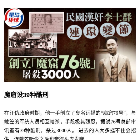
魔窟设39种酷刑
在汪伪政府时期，他一手创立了臭名远播的“魔窟76号”，与
戴笠的军统人员相互暗杀，手段极其残忍，据说76号总部审
讯室有39种酷刑，杀过3000人。 进去的人大多捱不住会招
供，连戴笠听说之后也觉得头皮发麻。