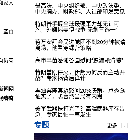
和家人
最高法、中央组织部、中央政法委、
中央编办、财政部、人社部印发意见
特朗普手握全球最强军力却无计可
施，外媒揭美伊战争“无解三选一”
，蓝白
蒋万安拜会民进党团不到20分钟被请
离场，他看穿绿营策略
高市早苗感谢各国慰问“独漏赖清德”
向仍有
特朗普刚停火，伊朗为何反而主动开
战？专家揭背后算计
新闻网
毒油案陈其迈怒问20%决策，卢秀燕
证实了，曝台湾当局有内鬼
杨睿奇
美军武器快打光了？高端武器库存告
急，专家最怕一事发生
专题
更多