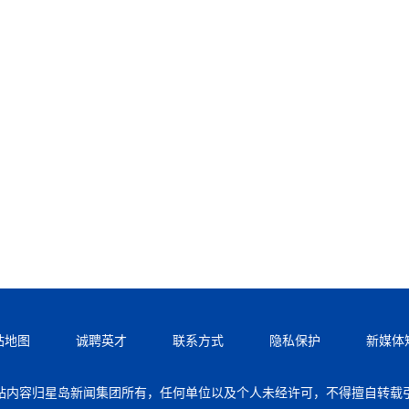
站地图
诚聘英才
联系方式
隐私保护
新媒体
站内容归星岛新闻集团所有，任何单位以及个人未经许可，不得擅自转载