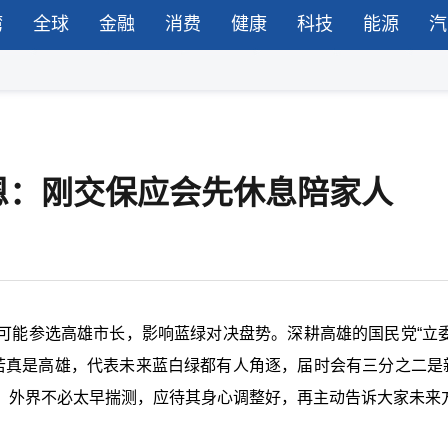
湾
全球
金融
消费
健康
科技
能源
汽
恩：刚交保应会先休息陪家人
可能参选高雄市长，影响蓝绿对决盘势。深耕高雄的国民党“立委
若真是高雄，代表未来蓝白绿都有人角逐，届时会有三分之二是
，外界不必太早揣测，应待其身心调整好，再主动告诉大家未来