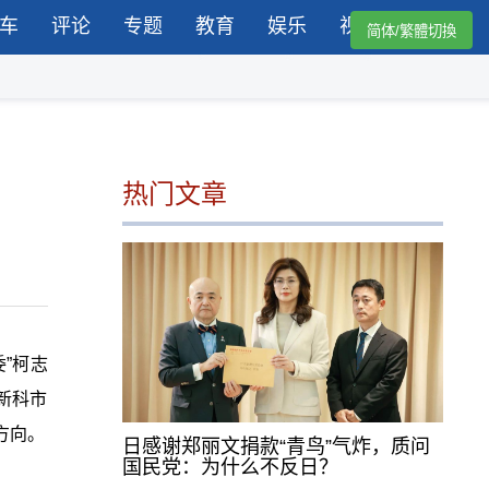
车
评论
专题
教育
娱乐
视频
简体/繁體切換
热门文章
”柯志
新科市
方向。
日感谢郑丽文捐款“青鸟”气炸，质问
国民党：为什么不反日？