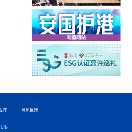
矩阵
意见反馈
引用。
返回顶部