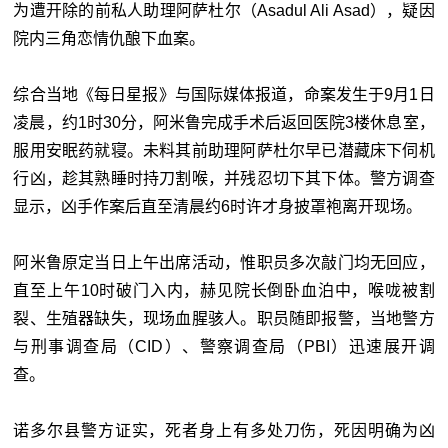
为遭开除的前私人助理阿萨杜尔（Asadul Ali Asad），疑因
院内三角恋情仇酿下血案。
综合当地《每日星报》与国际媒体报道，命案发生于9月1日
凌晨，约1时30分，阿米鲁完成手术后返回医院3楼休息室，
服用安眠药就寝。未料其前助理阿萨杜尔早已潜藏床下伺机
行凶，趁其熟睡时持刀割喉，并残忍切下其下体。警方调查
显示，凶手作案后直至清晨约6时许才身披罩袍离开现场。
阿米鲁原定当日上午出席活动，惟职员多次敲门均无回应，
直至上午10时破门入内，赫见院长倒卧血泊中，喉咙被割
裂、生殖器缺失，现场血腥骇人。职员随即报警，当地警方
与刑事调查局（CID）、警察调查局（PBI）迅速展开调
查。
诺多尔县警方证实，死者身上有多处刀伤，死因明确为凶