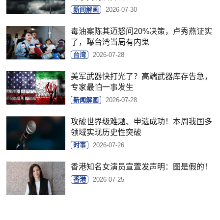
新闻解画
2026-07-30
毒油案陈其迈怒问20%决策，卢秀燕证实
了，曝台湾当局有内鬼
台湾
2026-07-28
美军武器快打光了？高端武器库存告急，
专家最怕一事发生
新闻解画
2026-07-28
攻破世界级难题、申遗成功！本周我国多
领域实现历史性突破
时事
2026-07-26
香港知名女演员宣萱发声明：图是假的！
香港
2026-07-25