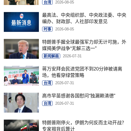
台湾
2026-08-05
最高法、中央组织部、中央政法委、中央
编办、财政部、人社部印发意见
时事
2026-08-05
特朗普手握全球最强军力却无计可施，外
媒揭美伊战争“无解三选一”
新闻解画
2026-07-31
蒋万安拜会民进党团不到20分钟被请离
场，他看穿绿营策略
台湾
2026-07-31
高市早苗感谢各国慰问“独漏赖清德”
台湾
2026-07-31
特朗普刚停火，伊朗为何反而主动开战？
专家揭背后算计