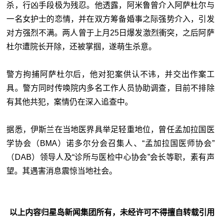
杀，行凶手段极为残忍。他透露，阿米鲁曾介入阿萨杜尔与
一名女护士的恋情，并在双方筹备婚事之际强势介入，引发
对方强烈不满。两人曾于上月25日爆发激烈衝突，之后阿萨
杜尔遭院长开除，还被掌掴，遂萌生杀意。
警方拘捕阿萨杜尔后，他对犯案供认不讳，并交出作案工
具。警方同时传唤院内多名工作人员协助调查，目前不排除
有其他共犯，案情仍在深入追查中。
据悉，伊斯兰在当地医界具举足轻重地位，曾任孟加拉国医
学协会（BMA）诺多尔分会召集人、“孟加拉国医师协会”
（DAB）领导人及“诊所与医检中心协会”会长等职，素有声
望。其遇害消息震惊当地社会。
以上内容归星岛新闻集团所有，未经许可不得擅自转载引用