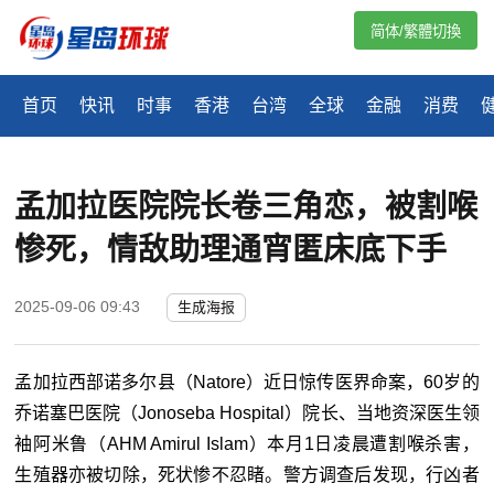
简体/繁體切換
首页
快讯
时事
香港
台湾
全球
金融
消费
孟加拉医院院长卷三角恋，被割喉
惨死，情敌助理通宵匿床底下手
2025-09-06 09:43
生成海报
孟加拉西部诺多尔县（Natore）近日惊传医界命案，60岁的
乔诺塞巴医院（Jonoseba Hospital）院长、当地资深医生领
袖阿米鲁（AHM Amirul Islam）本月1日凌晨遭割喉杀害，
生殖器亦被切除，死状惨不忍睹。警方调查后发现，行凶者