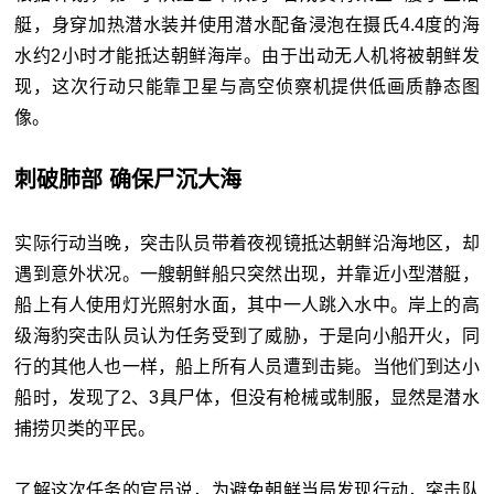
艇，身穿加热潜水装并使用潜水配备浸泡在摄氏4.4度的海
水约2小时才能抵达朝鲜海岸。由于出动无人机将被朝鲜发
现，这次行动只能靠卫星与高空侦察机提供低画质静态图
像。
刺破肺部 确保尸沉大海
实际行动当晚，突击队员带着夜视镜抵达朝鲜沿海地区，却
遇到意外状况。一艘朝鲜船只突然出现，并靠近小型潜艇，
船上有人使用灯光照射水面，其中一人跳入水中。岸上的高
级海豹突击队员认为任务受到了威胁，于是向小船开火，同
行的其他人也一样，船上所有人员遭到击毙。当他们到达小
船时，发现了2、3具尸体，但没有枪械或制服，显然是潜水
捕捞贝类的平民。
了解这次任务的官员说，为避免朝鲜当局发现行动，突击队