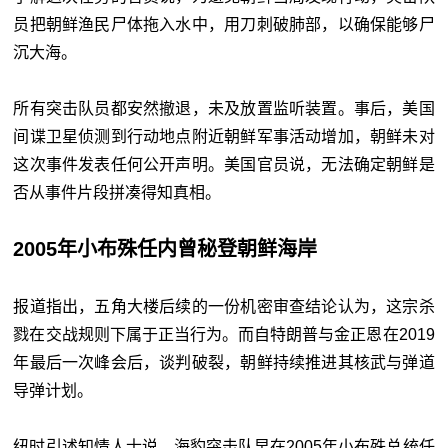
员把朝鲜渔民尸体拖入水中，用刀刺破肺部，以确保能够尸
沉大海。
所有突击队员都安然撤退，未及放置监听装置。事后，美国
间谍卫星侦测到行动地点附近朝鲜军事活动增加，朝鲜未对
这次事件发表任何公开声明。美国官员说，无法确定朝鲜是
否从事件片段拼凑得知真相。
2005年小布殊任内曾秘登朝鲜海岸
报道指出，五角大楼后续的一份机密审查结论认为，这宗杀
戮在交战规则下属于正当行为。而自特朗普与金正恩在2019
年最后一次峰会后，谈判破裂，朝鲜持续推进其核武与弹道
导弹计划。
纽时引述知情人士说，海豹突击队早在2005年小布殊总统任