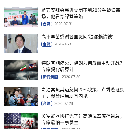
蒋万安拜会民进党团不到20分钟被请离
场，他看穿绿营策略
台湾
2026-07-31
高市早苗感谢各国慰问“独漏赖清德”
台湾
2026-07-31
特朗普刚停火，伊朗为何反而主动开战？
专家揭背后算计
新闻解画
2026-07-30
毒油案陈其迈怒问20%决策，卢秀燕证实
了，曝台湾当局有内鬼
台湾
2026-07-28
美军武器快打光了？高端武器库存告急，
专家最怕一事发生