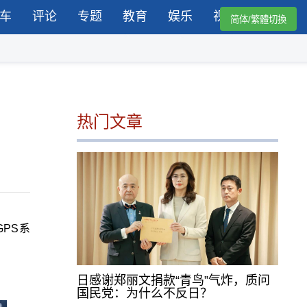
车
评论
专题
教育
娱乐
视频
简体/繁體切換
热门文章
GPS系
日感谢郑丽文捐款“青鸟”气炸，质问
国民党：为什么不反日？