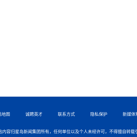
站地图
诚聘英才
联系方式
隐私保护
新媒体
站内容归星岛新闻集团所有，任何单位以及个人未经许可，不得擅自转载