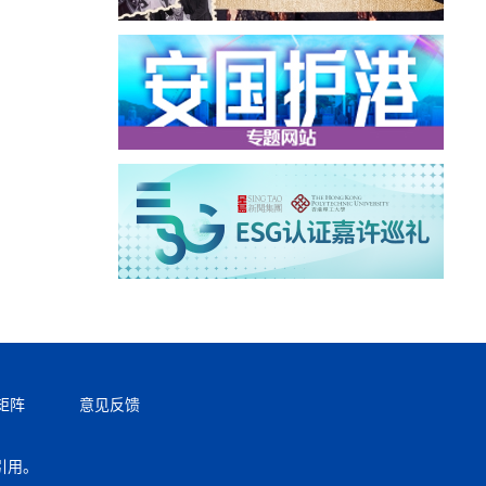
矩阵
意见反馈
引用。
返回顶部