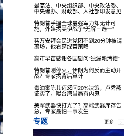
最高法、中央组织部、中央政法委、
中央编办、财政部、人社部印发意见
特朗普手握全球最强军力却无计可
施，外媒揭美伊战争“无解三选一”
蒋万安拜会民进党团不到20分钟被请
离场，他看穿绿营策略
高市早苗感谢各国慰问“独漏赖清德”
特朗普刚停火，伊朗为何反而主动开
战？专家揭背后算计
毒油案陈其迈怒问20%决策，卢秀燕
证实了，曝台湾当局有内鬼
美军武器快打光了？高端武器库存告
急，专家最怕一事发生
专题
更多