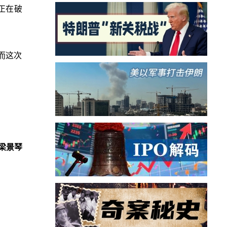
正在破
而这次
梁景琴