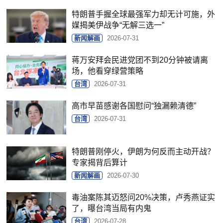
特朗普手握全球最强军力却无计可施，外
媒揭美伊战争“无解三选一”
新闻解画
2026-07-31
蒋万安拜会民进党团不到20分钟被请离
场，他看穿绿营策略
台湾
2026-07-31
高市早苗感谢各国慰问“独漏赖清德”
台湾
2026-07-31
特朗普刚停火，伊朗为何反而主动开战？
专家揭背后算计
新闻解画
2026-07-30
毒油案陈其迈怒问20%决策，卢秀燕证实
了，曝台湾当局有内鬼
台湾
2026-07-28