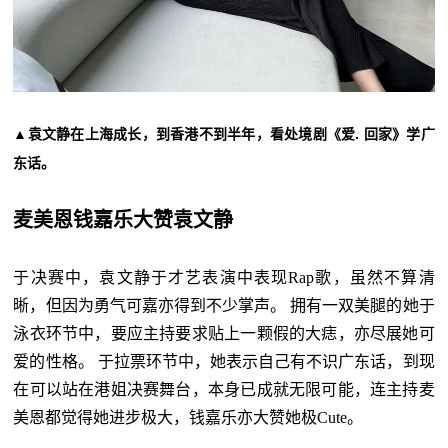
▲袁文静在上海成长，到香港不到半年，看处境剧《爱. 回家》学广
东话。
麦美恩钱嘉乐大赞袁文静
于决赛中，袁文静于才艺表演中表现Rap歌，虽然不算清
晰，但因为勇气可嘉亦得到不少掌声。 拥有一双美腿的她于
泳衣环节中，要应主持要求贴上一颗假的大痣，亦尽展她可
爱的性格。 于拉票环节中，她表示自己有不识广东话，到现
在可以站在港姐决赛舞台，本身已成就无限可能，连主持麦
美恩都觉得她进步极大，钱嘉乐亦大赞她极Cute。