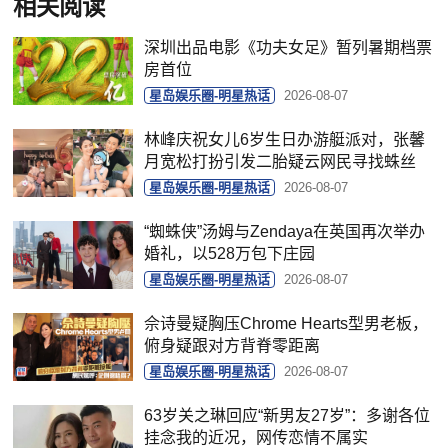
相关阅读
深圳出品电影《功夫女足》暂列暑期档票
房首位
星岛娱乐圈-明星热话
2026-08-07
林峰庆祝女儿6岁生日办游艇派对，张馨
月宽松打扮引发二胎疑云网民寻找蛛丝
星岛娱乐圈-明星热话
2026-08-07
“蜘蛛侠”汤姆与Zendaya在英国再次举办
婚礼，以528万包下庄园
星岛娱乐圈-明星热话
2026-08-07
佘诗曼疑胸压Chrome Hearts型男老板，
俯身疑跟对方背脊零距离
星岛娱乐圈-明星热话
2026-08-07
63岁关之琳回应“新男友27岁”：多谢各位
挂念我的近况，网传恋情不属实