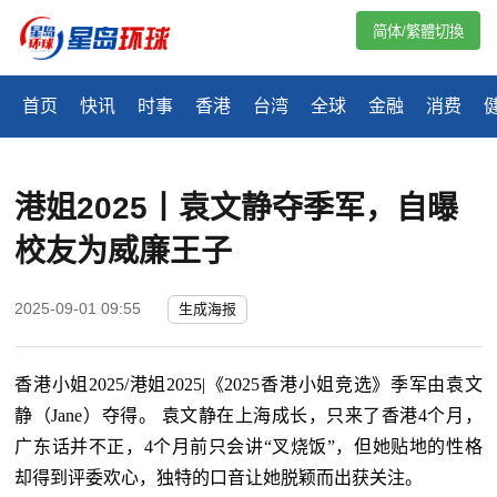
简体/繁體切換
首页
快讯
时事
香港
台湾
全球
金融
消费
港姐2025丨袁文静夺季军，自曝
校友为威廉王子
2025-09-01 09:55
生成海报
香港小姐2025/港姐2025|《2025香港小姐竞选》季军由袁文
静（Jane）夺得。 袁文静在上海成长，只来了香港4个月，
广东话并不正，4个月前只会讲“叉烧饭”，但她贴地的性格
却得到评委欢心，独特的口音让她脱颖而出获关注。