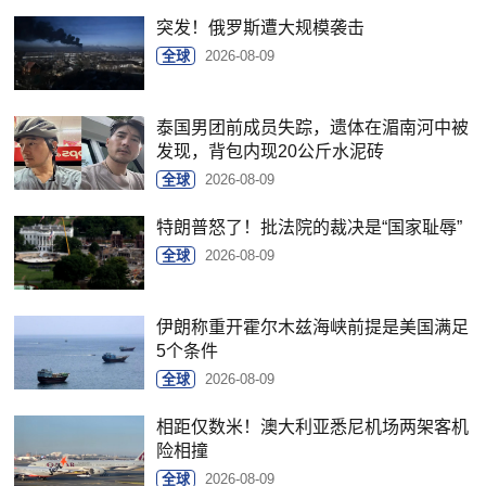
突发！俄罗斯遭大规模袭击
全球
2026-08-09
泰国男团前成员失踪，遗体在湄南河中被
发现，背包内现20公斤水泥砖
全球
2026-08-09
特朗普怒了！批法院的裁决是“国家耻辱”
全球
2026-08-09
伊朗称重开霍尔木兹海峡前提是美国满足
5个条件
全球
2026-08-09
相距仅数米！澳大利亚悉尼机场两架客机
险相撞
全球
2026-08-09