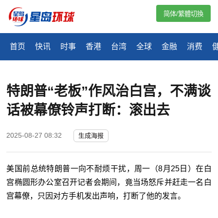
简体/繁體切換
首页
快讯
时事
香港
台湾
全球
金融
消费
特朗普“老板”作风治白宫，不满谈
话被幕僚铃声打断：滚出去
2025-08-27 08:32
生成海报
美国前总统特朗普一向不耐烦干扰，周一（
8
月
25
日）在白
宫椭圆形办公室召开记者会期间，竟当场怒斥并赶走一名白
宫幕僚，只因对方手机发出声响，打断了他的发言。