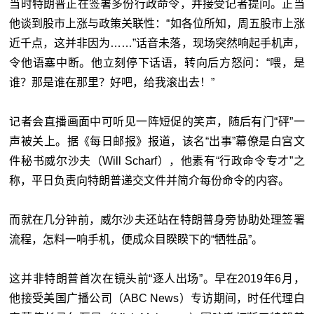
当时特朗普正在签署多份行政命令，并接受记者提问。正当
他谈到股市上涨与政策关联性：“如各位所知，周五股市上涨
近千点，这并非因为……”话音未落，现场突然响起手机声，
令他语塞中断。他立刻停下话语，转向后方怒问：“喂，是
谁？那是谁在那里？好吧，给我滚出去！”
记者会直播画面中可听见一阵短促的笑声，随后有门“砰”一
声被关上。据《每日邮报》报道，该名“出事”幕僚是白宫文
件秘书威尔沙夫（Will Scharf），他素有“行政命令专才”之
称，平日负责向特朗普递交文件并简介每份命令的内容。
而就在几分钟前，威尔沙夫还站在特朗普身旁协助处理签署
流程，怎料一响手机，便成众目睽睽下的“牺牲品”。
这并非特朗普首次在镜头前“逐人出场”。早在2019年6月，
他接受美国广播公司（ABC News）专访期间，时任代理白