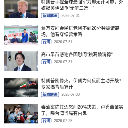
特朗普手握全球最强军力却无计可施，外
媒揭美伊战争“无解三选一”
新闻解画
2026-07-31
蒋万安拜会民进党团不到20分钟被请离
场，他看穿绿营策略
台湾
2026-07-31
高市早苗感谢各国慰问“独漏赖清德”
台湾
2026-07-31
特朗普刚停火，伊朗为何反而主动开战？
专家揭背后算计
新闻解画
2026-07-30
毒油案陈其迈怒问20%决策，卢秀燕证实
了，曝台湾当局有内鬼
台湾
2026-07-28