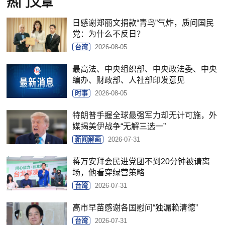
热门文章
日感谢郑丽文捐款“青鸟”气炸，质问国民
党：为什么不反日？
台湾
2026-08-05
最高法、中央组织部、中央政法委、中央
编办、财政部、人社部印发意见
时事
2026-08-05
特朗普手握全球最强军力却无计可施，外
媒揭美伊战争“无解三选一”
新闻解画
2026-07-31
蒋万安拜会民进党团不到20分钟被请离
场，他看穿绿营策略
台湾
2026-07-31
高市早苗感谢各国慰问“独漏赖清德”
台湾
2026-07-31