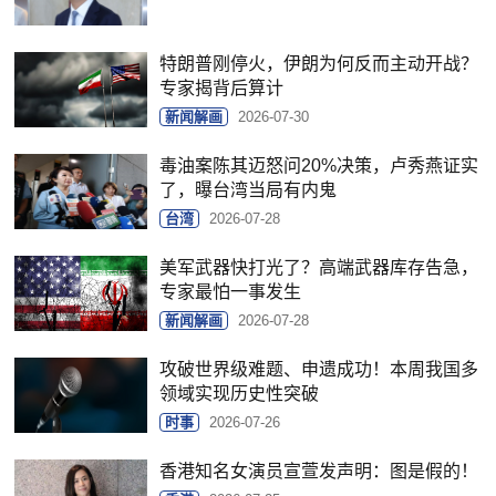
特朗普刚停火，伊朗为何反而主动开战？
专家揭背后算计
新闻解画
2026-07-30
毒油案陈其迈怒问20%决策，卢秀燕证实
了，曝台湾当局有内鬼
台湾
2026-07-28
美军武器快打光了？高端武器库存告急，
专家最怕一事发生
新闻解画
2026-07-28
攻破世界级难题、申遗成功！本周我国多
领域实现历史性突破
时事
2026-07-26
香港知名女演员宣萱发声明：图是假的！