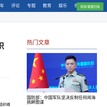
车
评论
专题
教育
娱乐
视频
简体/繁體切換
热门文章
织
国防部：中国军队坚决反制任何闹海
挑衅图谋
组织峰