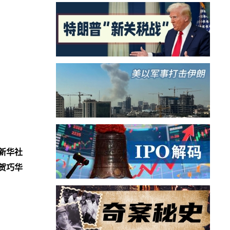
新华社
贺巧华