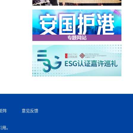
矩阵
意见反馈
引用。
返回顶部