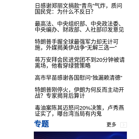
日感谢郑丽文捐款“青鸟”气炸，质问
国民党：为什么不反日？
最高法、中央组织部、中央政法委、
中央编办、财政部、人社部印发意见
特朗普手握全球最强军力却无计可
施，外媒揭美伊战争“无解三选一”
蒋万安拜会民进党团不到20分钟被请
离场，他看穿绿营策略
高市早苗感谢各国慰问“独漏赖清德”
特朗普刚停火，伊朗为何反而主动开
战？专家揭背后算计
毒油案陈其迈怒问20%决策，卢秀燕
证实了，曝台湾当局有内鬼
专题
更多