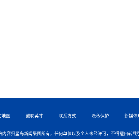
站地图
诚聘英才
联系方式
隐私保护
新媒体
站内容归星岛新闻集团所有，任何单位以及个人未经许可，不得擅自转载