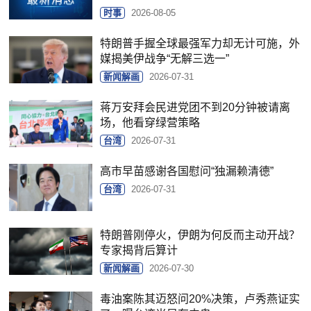
时事
2026-08-05
特朗普手握全球最强军力却无计可施，外
媒揭美伊战争“无解三选一”
新闻解画
2026-07-31
蒋万安拜会民进党团不到20分钟被请离
场，他看穿绿营策略
台湾
2026-07-31
高市早苗感谢各国慰问“独漏赖清德”
台湾
2026-07-31
特朗普刚停火，伊朗为何反而主动开战？
专家揭背后算计
新闻解画
2026-07-30
毒油案陈其迈怒问20%决策，卢秀燕证实