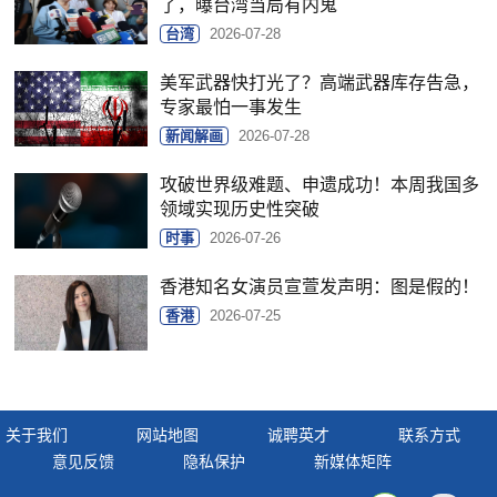
了，曝台湾当局有内鬼
台湾
2026-07-28
美军武器快打光了？高端武器库存告急，
专家最怕一事发生
新闻解画
2026-07-28
攻破世界级难题、申遗成功！本周我国多
领域实现历史性突破
时事
2026-07-26
香港知名女演员宣萱发声明：图是假的！
香港
2026-07-25
关于我们
网站地图
诚聘英才
联系方式
意见反馈
隐私保护
新媒体矩阵