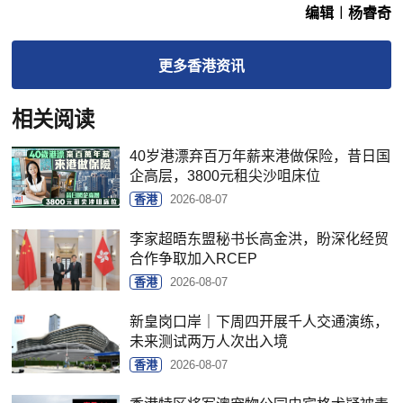
编辑︱杨睿奇
更多
香港
资讯
相关阅读
40岁港漂弃百万年薪来港做保险，昔日国
企高层，3800元租尖沙咀床位
香港
2026-08-07
李家超晤东盟秘书长高金洪，盼深化经贸
合作争取加入RCEP
香港
2026-08-07
新皇岗口岸｜下周四开展千人交通演练，
未来测试两万人次出入境
香港
2026-08-07