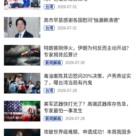
台湾
2026-07-31
高市早苗感谢各国慰问“独漏赖清德”
台湾
2026-07-31
特朗普刚停火，伊朗为何反而主动开战？
专家揭背后算计
新闻解画
2026-07-30
毒油案陈其迈怒问20%决策，卢秀燕证实
了，曝台湾当局有内鬼
台湾
2026-07-28
美军武器快打光了？高端武器库存告急，
专家最怕一事发生
新闻解画
2026-07-28
攻破世界级难题、申遗成功！本周我国多