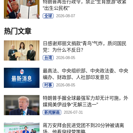
特朗普再签行政令，禁止“生育旅游”收紧
“出生公民权”
全球
2026-08-07
热门文章
日感谢郑丽文捐款“青鸟”气炸，质问国民
党：为什么不反日？
台湾
2026-08-05
最高法、中央组织部、中央政法委、中央
编办、财政部、人社部印发意见
时事
2026-08-05
特朗普手握全球最强军力却无计可施，外
媒揭美伊战争“无解三选一”
新闻解画
2026-07-31
蒋万安拜会民进党团不到20分钟被请离
场，他看穿绿营策略