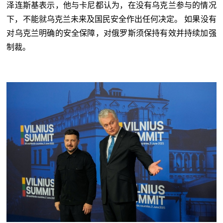
泽连斯基表示，他与卡尼都认为，在没有乌克兰参与的情况
下，不能就乌克兰未来及国民安全作出任何决定。 如果没有
对乌克兰明确的安全保障，对俄罗斯须保持有效并持续加强
制裁。