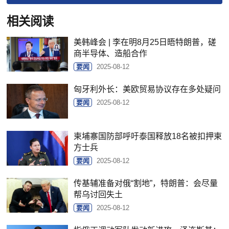
相关阅读
美韩峰会 | 李在明8月25日晤特朗普，磋
商半导体、造船合作
要闻
2025-08-12
匈牙利外长：美欧贸易协议存在多处疑问
要闻
2025-08-12
柬埔寨国防部呼吁泰国释放18名被扣押柬
方士兵
要闻
2025-08-12
传基辅准备对俄“割地”，特朗普：会尽量
帮乌讨回失土
要闻
2025-08-12