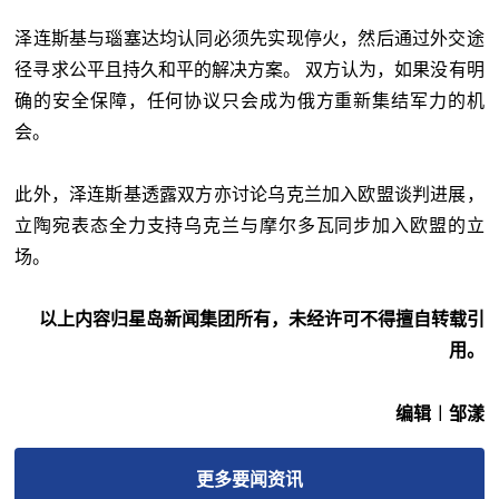
泽连斯基与瑙塞达均认同必须先实现停火，然后通过外交途
径寻求公平且持久和平的解决方案。 双方认为，如果没有明
确的安全保障，任何协议只会成为俄方重新集结军力的机
会。
此外，泽连斯基透露双方亦讨论乌克兰加入欧盟谈判进展，
立陶宛表态全力支持乌克兰与摩尔多瓦同步加入欧盟的立
场。
以上内容归星岛新闻集团所有，未经许可不得擅自转载引
用。
编辑︱邹漾
更多
要闻
资讯