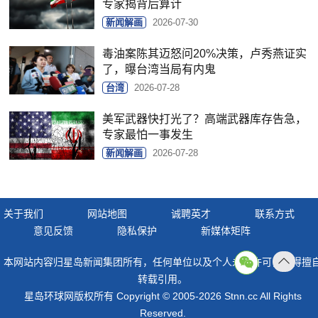
专家揭背后算计
新闻解画
2026-07-30
毒油案陈其迈怒问20%决策，卢秀燕证实
了，曝台湾当局有内鬼
台湾
2026-07-28
美军武器快打光了？高端武器库存告急，
专家最怕一事发生
新闻解画
2026-07-28
关于我们
网站地图
诚聘英才
联系方式
意见反馈
隐私保护
新媒体矩阵
本网站内容归星岛新闻集团所有，任何单位以及个人未经许可，不得擅
返回
转载引用。
顶部
星岛环球网版权所有 Copyright © 2005-2026 Stnn.cc All Rights
Reserved.