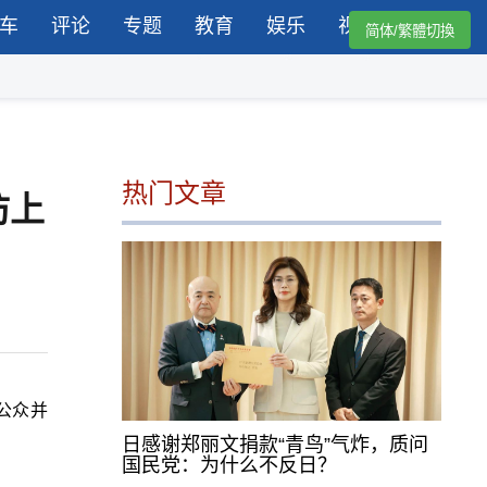
车
评论
专题
教育
娱乐
视频
简体/繁體切換
热门文章
防上
公众并
日感谢郑丽文捐款“青鸟”气炸，质问
国民党：为什么不反日？