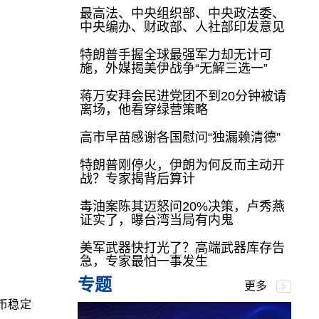
最高法、中央组织部、中央政法委、
中央编办、财政部、人社部印发意见
特朗普手握全球最强军力却无计可
施，外媒揭美伊战争“无解三选一”
蒋万安拜会民进党团不到20分钟被请
离场，他看穿绿营策略
高市早苗感谢各国慰问“独漏赖清德”
特朗普刚停火，伊朗为何反而主动开
战？专家揭背后算计
毒油案陈其迈怒问20%决策，卢秀燕
证实了，曝台湾当局有内鬼
美军武器快打光了？高端武器库存告
急，专家最怕一事发生
专题
更多
币稳定