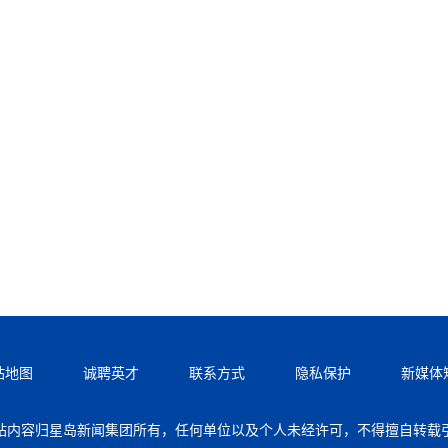
站地图
诚聘英才
联系方式
隐私保护
新媒体
站内容归星岛新闻集团所有，任何单位以及个人未经许可，不得擅自转载