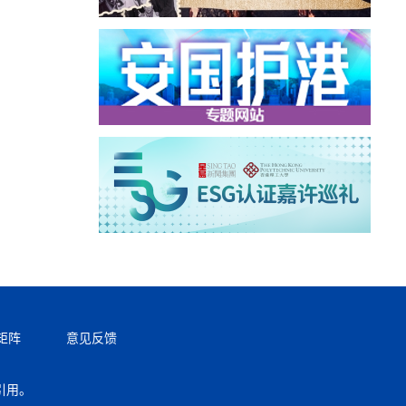
矩阵
意见反馈
引用。
返回顶部