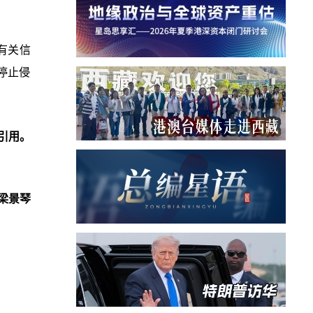
有关信
停止侵
引用。
梁景琴