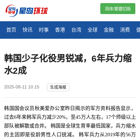
简体/繁體切換
首页
快讯
时事
香港
台湾
全球
金融
消费
韩国少子化役男锐减，6年兵力缩
水2成
2025-08-11 10:15
生成海报
韩国国会议员秋美爱办公室昨日揭示的军方资料报告显示，
过去6年来韩军兵力减少20%，至45万人左右，17个师级以上
部队被解散或合并。 韩国是全球生育率最低国家，兵力缩水
的主因即是役龄男性人口锐减。 韩军兵力从2019年的56万