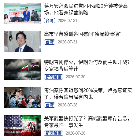
蒋万安拜会民进党团不到20分钟被请离
场，他看穿绿营策略
台湾
2026-07-31
高市早苗感谢各国慰问“独漏赖清德”
台湾
2026-07-31
特朗普刚停火，伊朗为何反而主动开战？
专家揭背后算计
新闻解画
2026-07-30
毒油案陈其迈怒问20%决策，卢秀燕证实
了，曝台湾当局有内鬼
台湾
2026-07-28
美军武器快打光了？高端武器库存告急，
专家最怕一事发生
新闻解画
2026-07-28