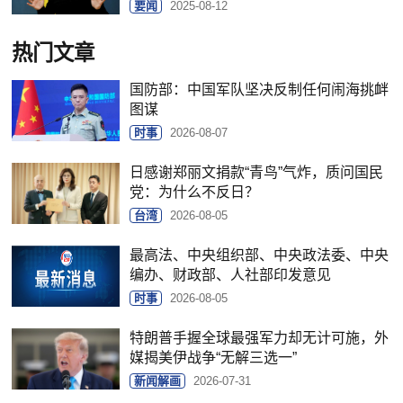
要闻
2025-08-12
热门文章
国防部：中国军队坚决反制任何闹海挑衅
图谋
时事
2026-08-07
日感谢郑丽文捐款“青鸟”气炸，质问国民
党：为什么不反日？
台湾
2026-08-05
最高法、中央组织部、中央政法委、中央
编办、财政部、人社部印发意见
时事
2026-08-05
特朗普手握全球最强军力却无计可施，外
媒揭美伊战争“无解三选一”
新闻解画
2026-07-31