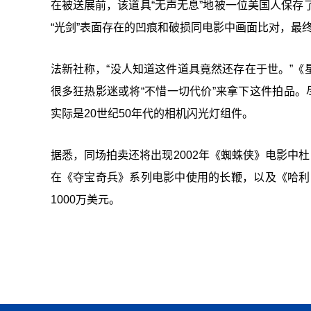
在被送展前，该道具“无声无息”地被一位美国人保存
“光剑”表面存在的凹痕和破损同电影中画面比对，最
法新社称，“没人知道这件道具竟然还存在于世。”
很多狂热影迷或将“不惜一切代价”来拿下这件拍品。
实际是20世纪50年代的相机闪光灯组件。
据悉，同场拍卖还将出现2002年《蜘蛛侠》电影中杜比麦奎尔
在《夺宝奇兵》系列电影中使用的长鞭，以及《哈利
1000万美元。