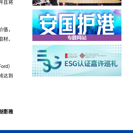
并且将
价值，
取材，
ord）
将达到
胡影雅