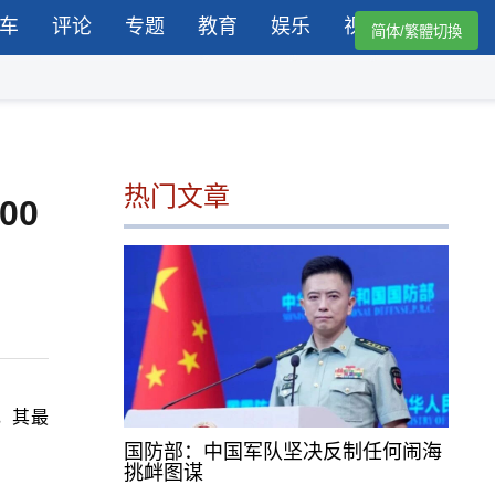
车
评论
专题
教育
娱乐
视频
简体/繁體切換
热门文章
00
卖，其最
国防部：中国军队坚决反制任何闹海
挑衅图谋