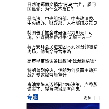
日感谢郑丽文捐款“青鸟”气炸，质问
国民党：为什么不反日？
最高法、中央组织部、中央政法委、
中央编办、财政部、人社部印发意见
特朗普手握全球最强军力却无计可
施，外媒揭美伊战争“无解三选一”
蒋万安拜会民进党团不到20分钟被请
离场，他看穿绿营策略
高市早苗感谢各国慰问“独漏赖清德”
特朗普刚停火，伊朗为何反而主动开
战？专家揭背后算计
毒油案陈其迈怒问20%决策，卢秀燕
证实了，曝台湾当局有内鬼
专题
更多