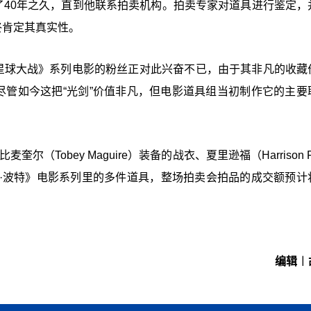
了40年之久，直到他联系拍卖机构。拍卖专家对道具进行鉴定，
终肯定其真实性。
《星球大战》系列电影的粉丝正对此兴奋不已，由于其非凡的收藏
尽管如今这把“光剑”价值非凡，但电影道具组当初制作它的主要
（Tobey Maguire）装备的战衣、夏里逊福（Harrison F
·波特》电影系列里的多件道具，整场拍卖会拍品的成交额预计
编辑︱