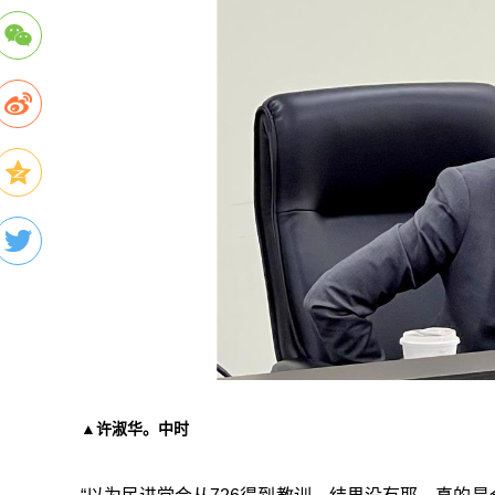
▲许淑华。中时