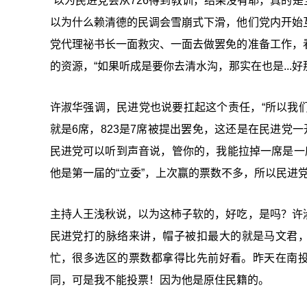
“以为民进党会从726得到教训，结果没有耶，真的
以为什么赖清德的民调会雪崩式下滑，他们党内开始
党代理祕书长一面救灾、一面去做罢免的准备工作，
的资源，“如果听成是要你去清水沟，那实在也是...好
许淑华强调，民进党也说要扛起这个责任，“所以我们
就是6席，823是7席被提出罢免，这还是在民进党
民进党可以听到声音说，管你的，我能拉掉一席是一
他是第一届的“
立委
”，上次赢的票数不多，所以民进
主持人王浅秋说，以为这柿子软的，好吃，是吗？许
民进党打的脉络来讲
，帽子被扣最大的就是马文君，
忙，很多选区的票数都拿得比先前好看。昨天在南
同，可是我不能投票！因为他是原住民籍的。