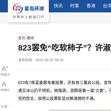
快讯
时事
香港
台
首页
>
要闻
823罢免“吃软柿子”？
发布时间：2025-08-07 08:32
823
有
7
席蓝委罢免案投票，还有核三重启公投，宣
遇见冰山仍不转舵。她强调，游颢是第一届“
立委
”
党的怨言，就用公投票彰显对赖清德的不满。