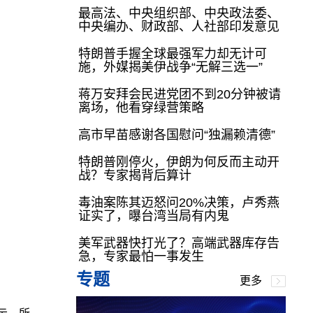
最高法、中央组织部、中央政法委、
中央编办、财政部、人社部印发意见
特朗普手握全球最强军力却无计可
施，外媒揭美伊战争“无解三选一”
蒋万安拜会民进党团不到20分钟被请
离场，他看穿绿营策略
高市早苗感谢各国慰问“独漏赖清德”
特朗普刚停火，伊朗为何反而主动开
战？专家揭背后算计
毒油案陈其迈怒问20%决策，卢秀燕
证实了，曝台湾当局有内鬼
美军武器快打光了？高端武器库存告
急，专家最怕一事发生
专题
更多