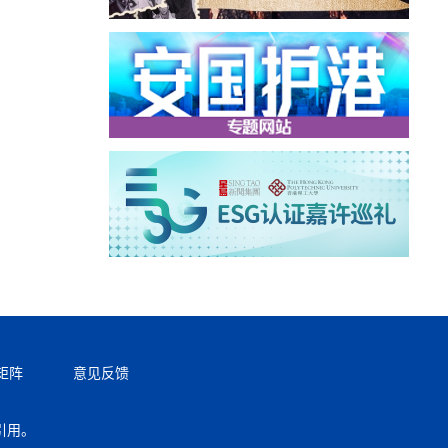
矩阵
意见反馈
引用。
返回顶部