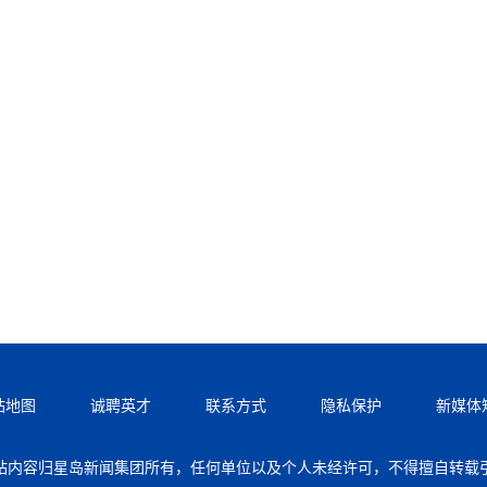
站地图
诚聘英才
联系方式
隐私保护
新媒体
站内容归星岛新闻集团所有，任何单位以及个人未经许可，不得擅自转载