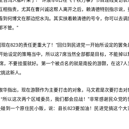
是全台湾人都吓呆了！”许淑华6日在《千秋万事》节目连线受访表
互相指责，尤其在曹兴诚这帮人离开之后，赖清德特别指示说，
看到何博文在那边挖水沟。其实挟着赖清德的号令，你可以去调
那不管。”
现在823的责任更重大了！”回归到民进党一开始所设定的罢免
一开始设定的策略当中，所以这7席当然全部都是目标，不能掉以
席，不要挂蛋就好。第一个被点名的就是南投的游颢，在这7人
党挑这新人。
淑华指出，现在游颢作为主要打击的对象，马文君是次要打击对
“所以这次两个区域委员，我们都会应战！”非常感谢民众党的
投碰到一个原住民小贩，说：县长
823
要加油！民进党搞这个大