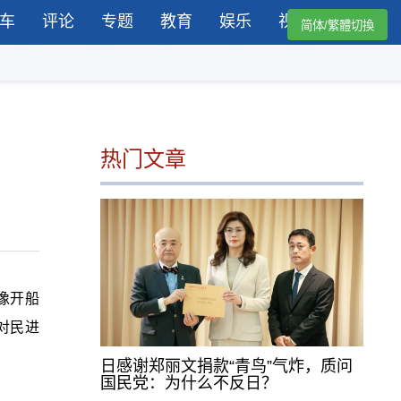
车
评论
专题
教育
娱乐
视频
简体/繁體切換
热门文章
像开船
对民进
日感谢郑丽文捐款“青鸟”气炸，质问
国民党：为什么不反日？