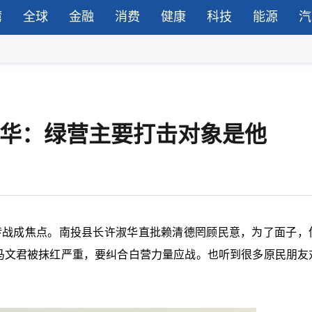
湾
全球
金融
消费
健康
科技
能源
汽
许淑华：绿营主要打击对象是他
传战成焦点。南投县长许淑华直批赖清德罔顾民意，为了面子，
，马文君被抹红严重，要纠合白营力量应战。也听到很多原民朋友