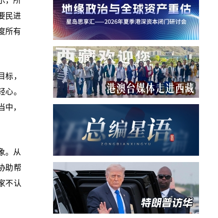
示，所
要民进
度所有
目标，
轻心。
当中，
象。从
协助帮
家不认