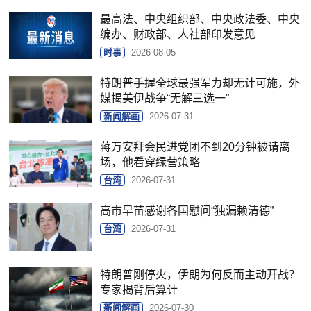
最高法、中央组织部、中央政法委、中央
编办、财政部、人社部印发意见
时事
2026-08-05
特朗普手握全球最强军力却无计可施，外
媒揭美伊战争“无解三选一”
新闻解画
2026-07-31
蒋万安拜会民进党团不到20分钟被请离
场，他看穿绿营策略
台湾
2026-07-31
高市早苗感谢各国慰问“独漏赖清德”
台湾
2026-07-31
特朗普刚停火，伊朗为何反而主动开战？
专家揭背后算计
新闻解画
2026-07-30