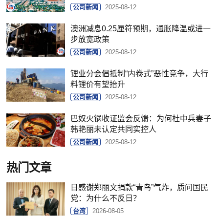
公司新闻
2025-08-12
澳洲减息0.25厘符预期，通胀降温或进一
步放宽政策
公司新闻
2025-08-12
锂业分会倡抵制“内卷式”恶性竞争，大行
料锂价有望抬升
公司新闻
2025-08-12
巴奴火锅收证监会反馈：为何杜中兵妻子
韩艳丽未认定共同实控人
公司新闻
2025-08-12
热门文章
日感谢郑丽文捐款“青鸟”气炸，质问国民
党：为什么不反日？
台湾
2026-08-05