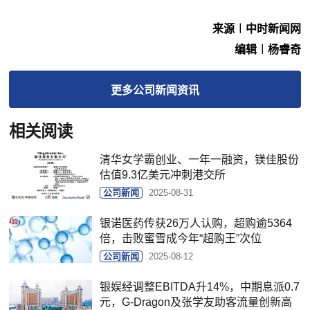
来源︱中时新闻网
编辑︱杨睿奇
更多
公司新闻
资讯
相关阅读
清华女学霸创业、一年一融资，镁佳股份
估值9.3亿美元冲刺港交所
公司新闻
2025-08-31
银诺医药传获26万人认购，超购逾5364
倍，击败蜜雪成今年“超购王”次位
公司新闻
2025-08-12
银娱经调整EBITDA升14%，中期息派0.7
元，G-Dragon及张学友助客流量创新高