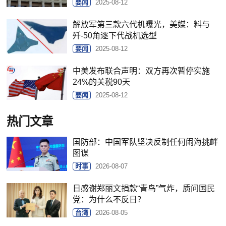
要闻
2025-08-12
解放军第三款六代机曝光，美媒：料与
歼-50角逐下代战机选型
要闻
2025-08-12
中美发布联合声明：双方再次暂停实施
24%的关税90天
要闻
2025-08-12
热门文章
国防部：中国军队坚决反制任何闹海挑衅
图谋
时事
2026-08-07
日感谢郑丽文捐款“青鸟”气炸，质问国民
党：为什么不反日？
台湾
2026-08-05