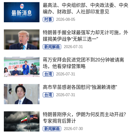
最高法、中央组织部、中央政法委、中央
编办、财政部、人社部印发意见
时事
2026-08-05
特朗普手握全球最强军力却无计可施，外
媒揭美伊战争“无解三选一”
新闻解画
2026-07-31
蒋万安拜会民进党团不到20分钟被请离
场，他看穿绿营策略
台湾
2026-07-31
高市早苗感谢各国慰问“独漏赖清德”
台湾
2026-07-31
特朗普刚停火，伊朗为何反而主动开战？
专家揭背后算计
新闻解画
2026-07-30