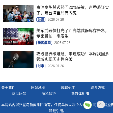
毒油案陈其迈怒问20%决策，卢秀燕证实
了，曝台湾当局有内鬼
台湾
2026-07-28
美军武器快打光了？高端武器库存告急，
专家最怕一事发生
新闻解画
2026-07-28
攻破世界级难题、申遗成功！本周我国多
领域实现历史性突破
时事
2026-07-26
关于我们
网站地图
诚聘英才
联系方式
意见反馈
隐私保护
新媒体矩阵
本网站内容归星岛新闻集团所有，任何单位以及个人未经许可，不得擅
返回
转载引用。