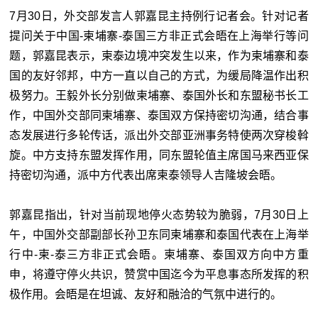
7月30日，外交部发言人郭嘉昆主持例行记者会。针对
记者
提问关于中国-柬埔寨-泰国三方非正式会晤在上海举行等问
题，
郭嘉昆表示，柬泰边境冲突发生以来，作为柬埔寨和泰
国的友好邻邦，中方一直以自己的方式，为缓局降温作出积
极努力。王毅外长分别做柬埔寨、泰国外长和东盟秘书长工
作，中国外交部同柬埔寨、泰国双方保持密切沟通，结合事
态发展进行多轮传话，派出外交部亚洲事务特使两次穿梭斡
旋。中方支持东盟发挥作用，同东盟轮值主席国马来西亚保
持密切沟通，派中方代表出席柬泰领导人吉隆坡会晤。
郭嘉昆指出，针对当前现地停火态势较为脆弱，7月30日上
午，中国外交部副部长孙卫东同柬埔寨和泰国代表在上海举
行中-柬-泰三方非正式会晤。柬埔寨、泰国双方向中方重
申，将遵守停火共识，赞赏中国迄今为平息事态所发挥的积
极作用。会晤是在坦诚、友好和融洽的气氛中进行的。