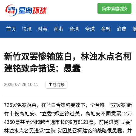
简体/繁體切換
首页
快讯
时事
香港
台湾
全球
金融
消费
新竹双罢惨输蓝白，林浊水点名柯
建铭致命错误：愚蠢
2025-07-28 10:11
生成海报
726罢免案落幕，在蓝白合策略奏效下，全台唯一“双罢案”新
竹市长高虹安、“立委”郑正钤过关，高虹安不同意票12万
4360票甚至还超越当选市长的9万8121票。前民进党“立委”
林浊水点名民进党“立院”党团总召柯建铭的战略很愚蠢，并