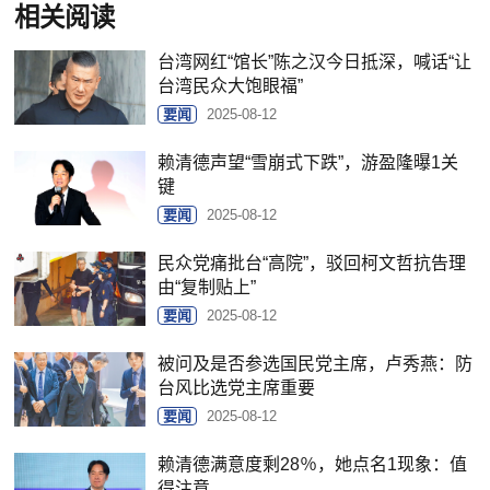
相关阅读
台湾网红“馆长”陈之汉今日抵深，喊话“让
台湾民众大饱眼福”
要闻
2025-08-12
赖清德声望“雪崩式下跌”，游盈隆曝1关
键
要闻
2025-08-12
民众党痛批台“高院”，驳回柯文哲抗告理
由“复制贴上”
要闻
2025-08-12
被问及是否参选国民党主席，卢秀燕：防
台风比选党主席重要
要闻
2025-08-12
赖清德满意度剩28％，她点名1现象：值
得注意