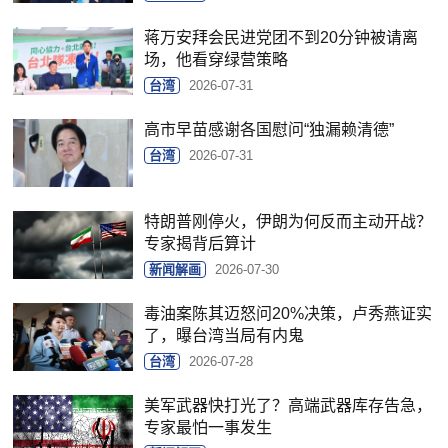
蒋万安拜会民进党团不到20分钟被请离
场，他看穿绿营策略
台湾
2026-07-31
高市早苗感谢各国慰问“独漏赖清德”
台湾
2026-07-31
特朗普刚停火，伊朗为何反而主动开战？
专家揭背后算计
新闻解画
2026-07-30
毒油案陈其迈怒问20%决策，卢秀燕证实
了，曝台湾当局有内鬼
台湾
2026-07-28
美军武器快打光了？高端武器库存告急，
专家最怕一事发生