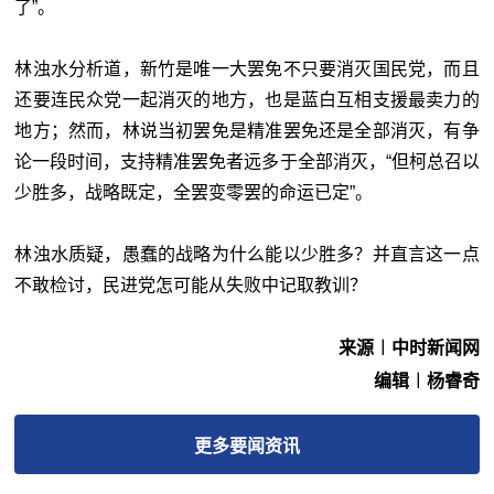
了”。
林浊水分析道，新竹是唯一大罢免不只要消灭国民党，而且
还要连民众党一起消灭的地方，也是蓝白互相支援最卖力的
地方；然而，林说当初罢免是精准罢免还是全部消灭，有争
论一段时间，支持精准罢免者远多于全部消灭，“但柯总召以
少胜多，战略既定，全罢变零罢的命运已定”。
林浊水质疑，愚蠢的战略为什么能以少胜多？并直言这一点
不敢检讨，民进党怎可能从失败中记取教训？
来源︱中时新闻网
编辑︱杨睿奇
更多
要闻
资讯