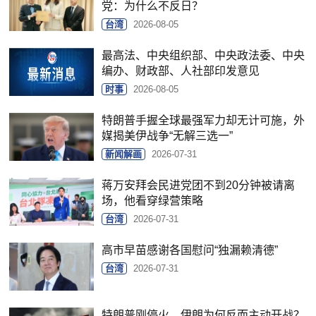
党：为什么不反日？
台湾
2026-08-05
最高法、中央组织部、中央政法委、中央
编办、财政部、人社部印发意见
时事
2026-08-05
特朗普手握全球最强军力却无计可施，外
媒揭美伊战争“无解三选一”
新闻解画
2026-07-31
蒋万安拜会民进党团不到20分钟被请离
场，他看穿绿营策略
台湾
2026-07-31
高市早苗感谢各国慰问“独漏赖清德”
台湾
2026-07-31
特朗普刚停火，伊朗为何反而主动开战？