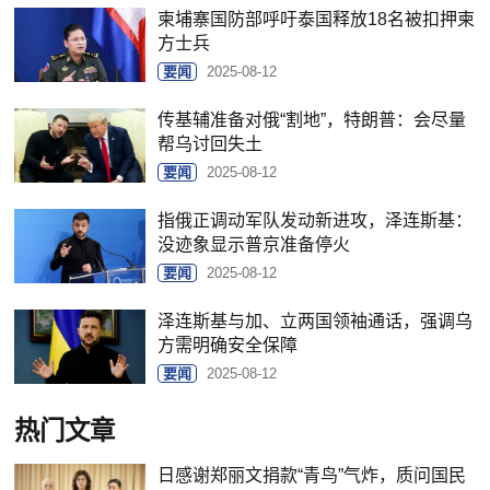
柬埔寨国防部呼吁泰国释放18名被扣押柬
方士兵
要闻
2025-08-12
传基辅准备对俄“割地”，特朗普：会尽量
帮乌讨回失土
要闻
2025-08-12
指俄正调动军队发动新进攻，泽连斯基：
没迹象显示普京准备停火
要闻
2025-08-12
泽连斯基与加、立两国领袖通话，强调乌
方需明确安全保障
要闻
2025-08-12
热门文章
日感谢郑丽文捐款“青鸟”气炸，质问国民