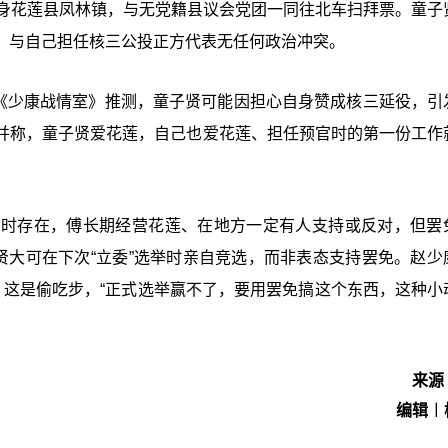
现身花莲县凤林镇，与无党籍县议会党团一同往北车扫拜票。童子
，与自己担任核三公投正方代表无任何政治冲突。
目《少康战情室》推测，童子贤可能因担心自身赞成核三延役，引
并称，童子贤爱花莲，自己也爱花莲、担任预官时的第一份工作
同时存在，傅长期经营花莲、在地方一定有人支持或反对，但罢
贤大可在下次“立委”选举时亲自竞选，而非表态支持罢免。赵少
，这是偷吃步，“正式选举赢不了，要用罢免搞这个东西，这种小
来源
编辑︱