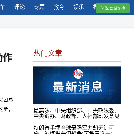
车
评论
专题
教育
娱乐
视频
简体/繁體切換
热门文章
动作
党团总
吃步，
最高法、中央组织部、中央政法委、
中央编办、财政部、人社部印发意见
特朗普手握全球最强军力却无计可
施，外媒揭美伊战争“无解三选一”