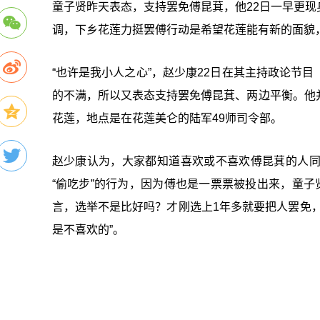
童子贤昨天表态，支持罢免傅昆萁，他22日一早更
调，下乡花莲力挺罢傅行动是希望花莲能有新的面貌
“也许是我小人之心”，赵少康22日在其主持政论节
的不满，所以又表态支持罢免傅昆萁、两边平衡。他
花莲，地点是在花莲美仑的陆军49师司令部。
赵少康认为，大家都知道喜欢或不喜欢傅昆萁的人
“偷吃步”的行为，因为傅也是一票票被投出来，童子
言，选举不是比好吗？才刚选上1年多就要把人罢免
是不喜欢的”。