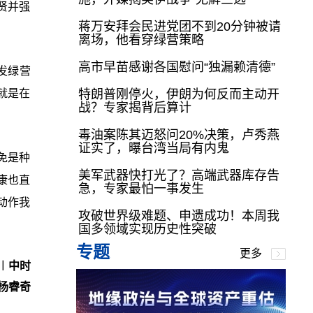
贤并强
蒋万安拜会民进党团不到20分钟被请
离场，他看穿绿营策略
高市早苗感谢各国慰问“独漏赖清德”
发绿营
特朗普刚停火，伊朗为何反而主动开
就是在
战？专家揭背后算计
毒油案陈其迈怒问20%决策，卢秀燕
证实了，曝台湾当局有内鬼
免是种
美军武器快打光了？高端武器库存告
康也直
急，专家最怕一事发生
动作我
攻破世界级难题、申遗成功！本周我
国多领域实现历史性突破
专题
更多
︱中时
杨睿奇