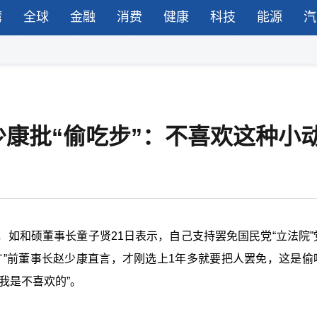
湾
全球
金融
消费
健康
科技
能源
汽
康批“偷吃步”：不喜欢这种小
如和硕董事长童子贤21日表示，自己支持罢免国民党“立法院”
广”前董事长赵少康直言，才刚选上1年多就要把人罢免，这是偷
我是不喜欢的”。