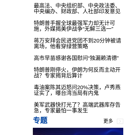
最高法、中央组织部、中央政法委、
中央编办、财政部、人社部印发意见
特朗普手握全球最强军力却无计可
施，外媒揭美伊战争“无解三选一”
蒋万安拜会民进党团不到20分钟被请
离场，他看穿绿营策略
高市早苗感谢各国慰问“独漏赖清德”
特朗普刚停火，伊朗为何反而主动开
战？专家揭背后算计
毒油案陈其迈怒问20%决策，卢秀燕
证实了，曝台湾当局有内鬼
美军武器快打光了？高端武器库存告
急，专家最怕一事发生
专题
更多