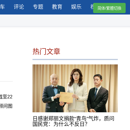
车
评论
专题
教育
娱乐
视频
简体/繁體切換
热门文章
至22
顾问图
日感谢郑丽文捐款“青鸟”气炸，质问
国民党：为什么不反日？