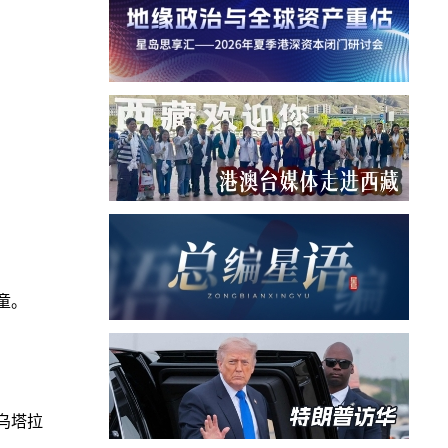
童。
乌塔拉