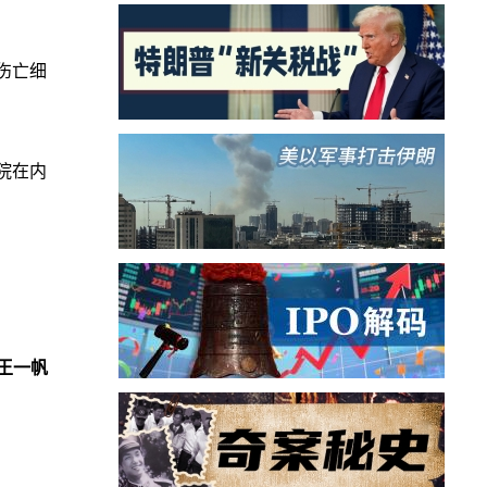
伤亡细
院在内
王一帆