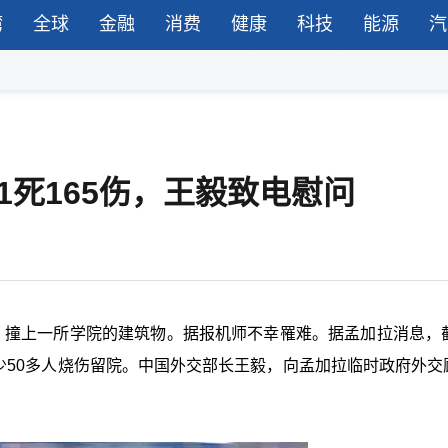
湾
全球
金融
消费
健康
科技
能源
汽
1死165伤，王毅致电慰问
坠毁，撞上一所学院的建筑物。据报机师不幸罹难。据孟加拉消息，截
至少50多人烧伤留院。中国外交部长王毅，向孟加拉临时政府外交