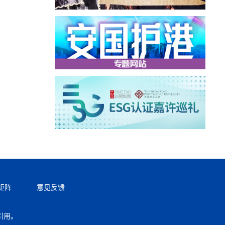
矩阵
意见反馈
引用。
返回顶部