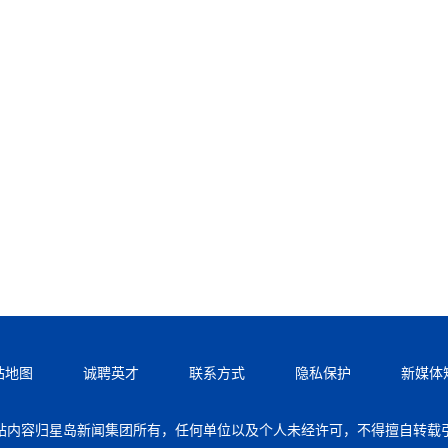
站地图
诚聘英才
联系方式
隐私保护
新媒体
站内容归星岛新闻集团所有，任何单位以及个人未经许可，不得擅自转载