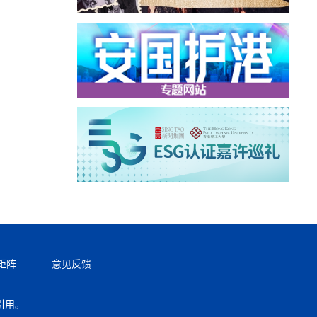
矩阵
意见反馈
引用。
返回顶部