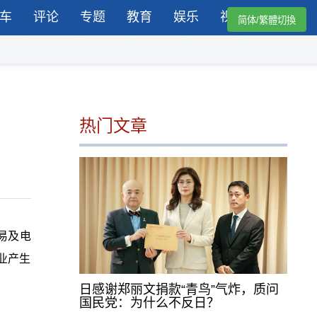
车
评论
专题
教育
娱乐
视频
简体/繁體切換
热门文章
易及电
业产生
日感谢郑丽文捐款“青鸟”气炸，质问
国民党：为什么不反日？