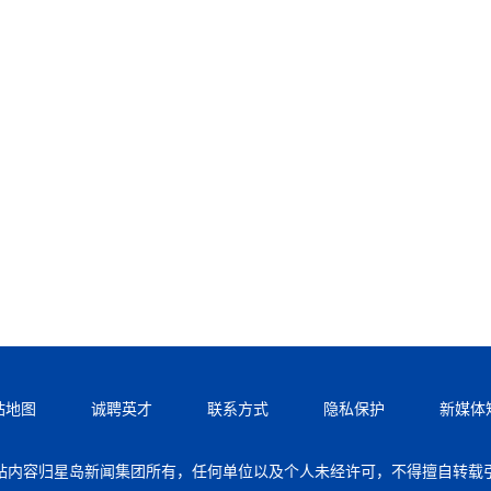
站地图
诚聘英才
联系方式
隐私保护
新媒体
站内容归星岛新闻集团所有，任何单位以及个人未经许可，不得擅自转载