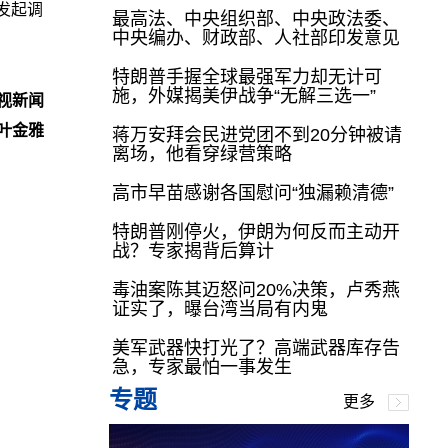
”发起调
最高法、中央组织部、中央政法委、
中央编办、财政部、人社部印发意见
特朗普手握全球最强军力却无计可
施，外媒揭美伊战争“无解三选一”
视新闻
叶金雅
蒋万安拜会民进党团不到20分钟被请
离场，他看穿绿营策略
高市早苗感谢各国慰问“独漏赖清德”
特朗普刚停火，伊朗为何反而主动开
战？专家揭背后算计
毒油案陈其迈怒问20%决策，卢秀燕
证实了，曝台湾当局有内鬼
美军武器快打光了？高端武器库存告
急，专家最怕一事发生
专题
更多