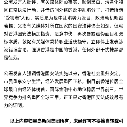
公署发言人批评，有关媒体罔顾事实、颠倒黑白，污名化特
区正常执法行动，并借访问外逃的反中乱港分子，打造所谓
“受害者”人设，实质是为反中乱港势力张目，政治动机昭然
若揭；又指有关媒体对所在国家的国安法律讳莫如深，但就
对香港国安法横加指责、恶意中伤，再次暴露虚伪面目和双
标本质，敦促有关媒体秉持职业道德操守，立即停止发表涉
港错误言论，强调香港是中国的香港，任何外部干扰抹黑都
是徒劳。
公署发言人强调香港国安法实施以来，香港社会重归安定，
市民重享安宁生活，经济发展重回正轨，指目前香港位居全
球最自由经济体榜首，国际金融中心地位稳居世界前三，世
界竞争力排名重回全球三甲，正正是对香港国安法成效最有
力的证明。
以上内容归星岛新闻集团所有，未经许可不得擅自转载引