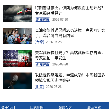
特朗普刚停火，伊朗为何反而主动开战？
专家揭背后算计
新闻解画
2026-07-30
毒油案陈其迈怒问20%决策，卢秀燕证实
了，曝台湾当局有内鬼
台湾
2026-07-28
美军武器快打光了？高端武器库存告急，
专家最怕一事发生
新闻解画
2026-07-28
攻破世界级难题、申遗成功！本周我国多
领域实现历史性突破
时事
2026-07-26
关于我们
网站地图
诚聘英才
联系方式