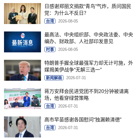
日感谢郑丽文捐款“青鸟”气炸，质问国民
党：为什么不反日？
台湾
2026-08-05
最高法、中央组织部、中央政法委、中央
编办、财政部、人社部印发意见
时事
2026-08-05
特朗普手握全球最强军力却无计可施，外
媒揭美伊战争“无解三选一”
新闻解画
2026-07-31
蒋万安拜会民进党团不到20分钟被请离
场，他看穿绿营策略
台湾
2026-07-31
高市早苗感谢各国慰问“独漏赖清德”
台湾
2026-07-31