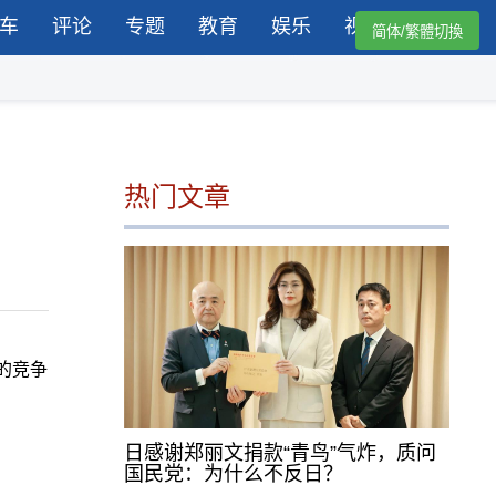
车
评论
专题
教育
娱乐
视频
简体/繁體切換
热门文章
的竞争
日感谢郑丽文捐款“青鸟”气炸，质问
国民党：为什么不反日？