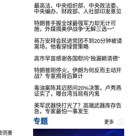
最高法、中央组织部、中央政法委、
中央编办、财政部、人社部印发意见
特朗普手握全球最强军力却无计可
施，外媒揭美伊战争“无解三选一”
蒋万安拜会民进党团不到20分钟被请
离场，他看穿绿营策略
高市早苗感谢各国慰问“独漏赖清德”
特朗普刚停火，伊朗为何反而主动开
战？专家揭背后算计
毒油案陈其迈怒问20%决策，卢秀燕
证实了，曝台湾当局有内鬼
美军武器快打光了？高端武器库存告
急，专家最怕一事发生
专题
更多
密而要