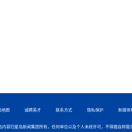
站地图
诚聘英才
联系方式
隐私保护
新媒体
站内容归星岛新闻集团所有，任何单位以及个人未经许可，不得擅自转载