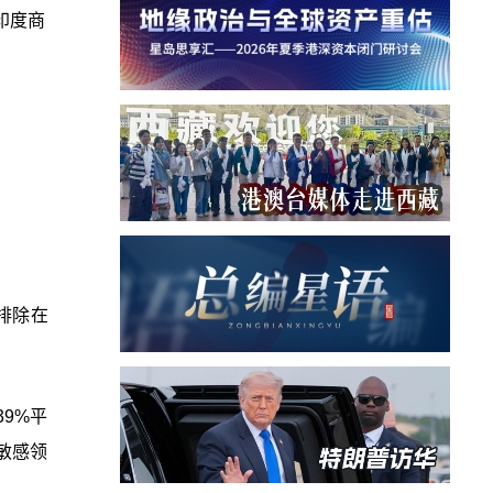
印度商
。
排除在
9%平
敏感领