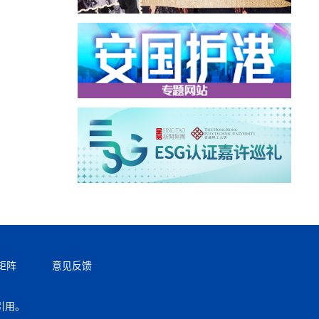
矩阵
意见反馈
引用。
返回顶部