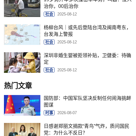
治你，00后治你
社会
2025-08-12
杨柳台风｜或先后登陆台湾及闽南粤东，
台发海上警报
社会
2025-08-12
深圳非婚生婴被拒领补贴，卫健委：待确
定
社会
2025-08-12
热门文章
国防部：中国军队坚决反制任何闹海挑衅
图谋
时事
2026-08-07
日感谢郑丽文捐款“青鸟”气炸，质问国民
党：为什么不反日？