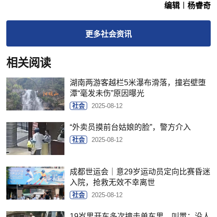
编辑︱杨睿奇
更多
社会
资讯
相关阅读
湖南两游客越栏5米瀑布滑落，撞岩壁堕
潭“毫发未伤”原因曝光
社会
2025-08-12
“外卖员摸前台姑娘的脸”，警方介入
社会
2025-08-12
成都世运会｜意29岁运动员定向比赛昏迷
入院，抢救无效不幸离世
社会
2025-08-12
19岁男开车多次撞击单车男，叫嚣：没人