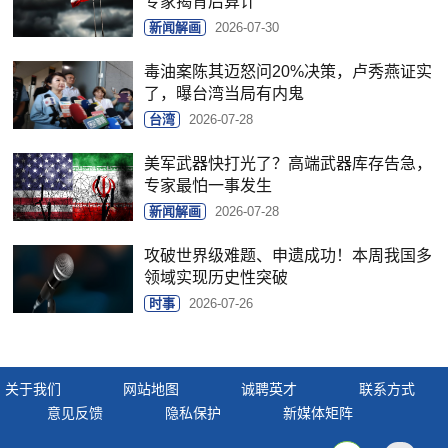
专家揭背后算计
新闻解画
2026-07-30
毒油案陈其迈怒问20%决策，卢秀燕证实
了，曝台湾当局有内鬼
台湾
2026-07-28
美军武器快打光了？高端武器库存告急，
专家最怕一事发生
新闻解画
2026-07-28
攻破世界级难题、申遗成功！本周我国多
领域实现历史性突破
时事
2026-07-26
关于我们
网站地图
诚聘英才
联系方式
意见反馈
隐私保护
新媒体矩阵