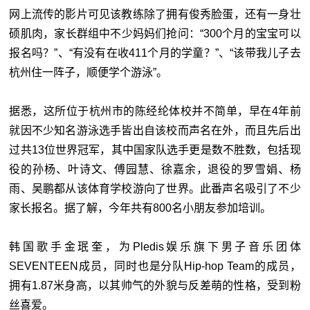
网上流传的影片可见该教练除了拥有俊秀脸蛋，还有一身壮
硕肌肉，家长群组中不少妈妈们抢问：“300个月的宝宝可以
报名吗？”、“有没有在收411个月的学童？”、“该带我儿子去
杭州住一阵子，顺便学个游泳”。
据悉，这所位于杭州市的陈经纶体校并不简单，早在4年前
就因不少知名游泳选手皆出自该校而声名在外，而且先后出
过共13位世界冠军，其中国家队选手更是数不胜数，包括现
役的孙杨、叶诗文、傅园慧、徐嘉余，退役的罗雪娟、杨
雨、吴鹏都从该体育学校游向了世界。此番声名吸引了不少
家长报名。据了解，今年共有800名小朋友参加培训。
韩国歌手金珉奎，为Pledis娱乐旗下男子音乐团体
SEVENTEEN成员，同时也是分队Hip-hop Team的成员，
拥有1.87米身高，以其帅气的外貌与反差萌的性格，受到粉
丝喜爱。