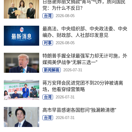
日感谢郑丽文捐款“青鸟”气炸，质问国民
党：为什么不反日？
台湾
2026-08-05
最高法、中央组织部、中央政法委、中央
编办、财政部、人社部印发意见
时事
2026-08-05
特朗普手握全球最强军力却无计可施，外
媒揭美伊战争“无解三选一”
新闻解画
2026-07-31
蒋万安拜会民进党团不到20分钟被请离
场，他看穿绿营策略
台湾
2026-07-31
高市早苗感谢各国慰问“独漏赖清德”
台湾
2026-07-31