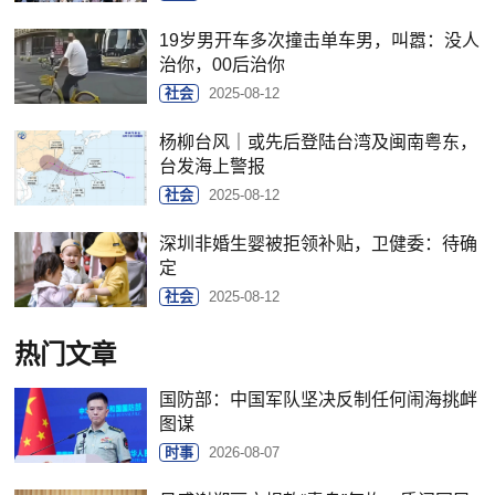
19岁男开车多次撞击单车男，叫嚣：没人
治你，00后治你
社会
2025-08-12
杨柳台风｜或先后登陆台湾及闽南粤东，
台发海上警报
社会
2025-08-12
深圳非婚生婴被拒领补贴，卫健委：待确
定
社会
2025-08-12
热门文章
国防部：中国军队坚决反制任何闹海挑衅
图谋
时事
2026-08-07