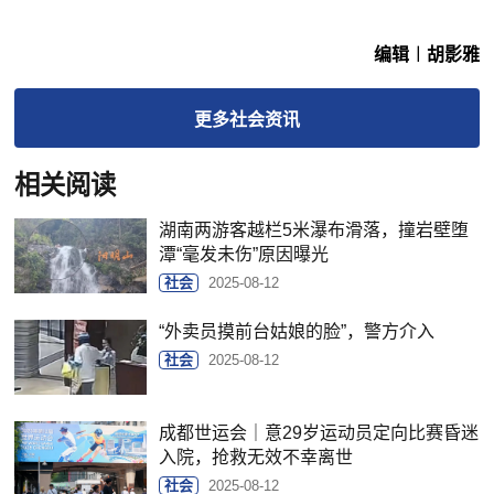
编辑︱胡影雅
更多
社会
资讯
相关阅读
湖南两游客越栏5米瀑布滑落，撞岩壁堕
潭“毫发未伤”原因曝光
社会
2025-08-12
“外卖员摸前台姑娘的脸”，警方介入
社会
2025-08-12
成都世运会｜意29岁运动员定向比赛昏迷
入院，抢救无效不幸离世
社会
2025-08-12