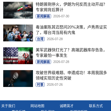
特朗普刚停火，伊朗为何反而主动开战？
专家揭背后算计
新闻解画
2026-07-30
毒油案陈其迈怒问20%决策，卢秀燕证实
了，曝台湾当局有内鬼
台湾
2026-07-28
美军武器快打光了？高端武器库存告急，
专家最怕一事发生
新闻解画
2026-07-28
攻破世界级难题、申遗成功！本周我国多
领域实现历史性突破
时事
2026-07-26
关于我们
网站地图
诚聘英才
联系方式