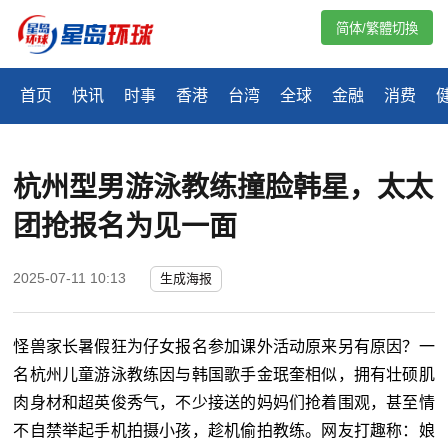
简体/繁體切換
首页
快讯
时事
香港
台湾
全球
金融
消费
杭州型男游泳教练撞脸韩星，太太
团抢报名为见一面
2025-07-11 10:13
生成海报
怪兽家长暑假狂为仔女报名参加课外活动原来另有原因？一
名杭州儿童游泳教练因与韩国歌手金珉奎相似，拥有壮硕肌
肉身材和超英俊秀气，不少接送的妈妈们抢着围观，甚至情
不自禁举起手机拍摄小孩，趁机偷拍教练。网友打趣称：娘