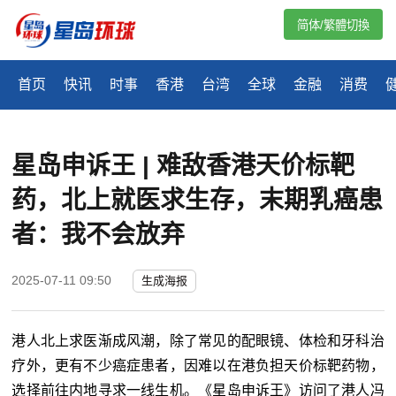
简体/繁體切換
首页
快讯
时事
香港
台湾
全球
金融
消费
星岛申诉王 | 难敌香港天价标靶
药，北上就医求生存，末期乳癌患
者：我不会放弃
2025-07-11 09:50
生成海报
港人北上求医渐成风潮，除了常见的配眼镜、体检和牙科治
疗外，更有不少癌症患者，因难以在港负担天价标靶药物，
选择前往内地寻求一线生机。《星岛申诉王》访问了港人冯