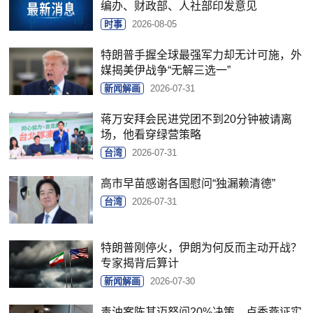
编办、财政部、人社部印发意见
时事
2026-08-05
特朗普手握全球最强军力却无计可施，外
媒揭美伊战争“无解三选一”
新闻解画
2026-07-31
蒋万安拜会民进党团不到20分钟被请离
场，他看穿绿营策略
台湾
2026-07-31
高市早苗感谢各国慰问“独漏赖清德”
台湾
2026-07-31
特朗普刚停火，伊朗为何反而主动开战？
专家揭背后算计
新闻解画
2026-07-30
毒油案陈其迈怒问20%决策，卢秀燕证实