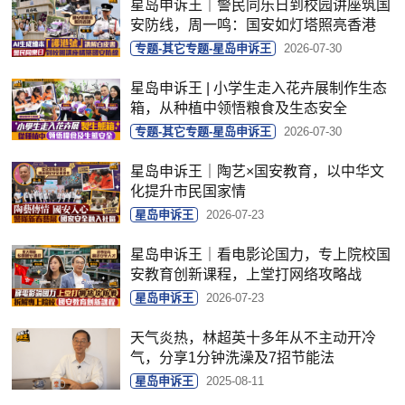
星岛申诉王｜警民同乐日到校园讲座筑国
安防线，周一鸣：国安如灯塔照亮香港
专题-其它专题-星岛申诉王
2026-07-30
星岛申诉王 | 小学生走入花卉展制作生态
箱，从种植中领悟粮食及生态安全
专题-其它专题-星岛申诉王
2026-07-30
星岛申诉王｜陶艺×国安教育，以中华文
化提升市民国家情
星岛申诉王
2026-07-23
星岛申诉王｜看电影论国力，专上院校国
安教育创新课程，上堂打网络攻略战
星岛申诉王
2026-07-23
天气炎热，林超英十多年从不主动开冷
气，分享1分钟洗澡及7招节能法
星岛申诉王
2025-08-11