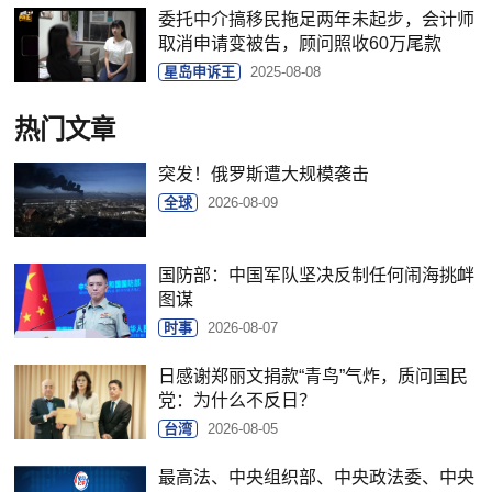
委托中介搞移民拖足两年未起步，会计师
取消申请变被告，顾问照收60万尾款
星岛申诉王
2025-08-08
热门文章
突发！俄罗斯遭大规模袭击
全球
2026-08-09
国防部：中国军队坚决反制任何闹海挑衅
图谋
时事
2026-08-07
日感谢郑丽文捐款“青鸟”气炸，质问国民
党：为什么不反日？
台湾
2026-08-05
最高法、中央组织部、中央政法委、中央