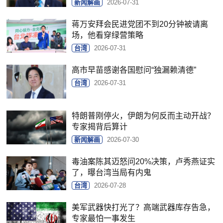
新闻解画
2026-07-31
蒋万安拜会民进党团不到20分钟被请离
场，他看穿绿营策略
台湾
2026-07-31
高市早苗感谢各国慰问“独漏赖清德”
台湾
2026-07-31
特朗普刚停火，伊朗为何反而主动开战？
专家揭背后算计
新闻解画
2026-07-30
毒油案陈其迈怒问20%决策，卢秀燕证实
了，曝台湾当局有内鬼
台湾
2026-07-28
美军武器快打光了？高端武器库存告急，
专家最怕一事发生