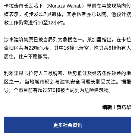
卡拉奇市长瓦哈卜（Murtaza Wahab）早前在事故现场向传
媒表示，初步发现7具遗体，其余伤者亦已送院。他预计搜
救工作仍需进行10至12小时。
涉事建筑物原已被当局列为危楼之一。莱加里指出，在卡拉
奇旧区共有22幢危楼，其中16幢已清空，惟其余6幢仍有人
居住，住户不愿撤离。
利雅里是卡拉奇人口最稠密、地势低洼及经济条件较差的地
区之一。当地城市规划与建筑安全问题长期受关注。据报
导，全市目前有超过570幢被当局列为危险建筑物。
编辑︱贺巧华
更多
社会
资讯