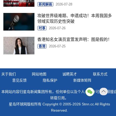
新闻解画
2026-07-28
攻破世界级难题、申遗成功！本周我国多
领域实现历史性突破
时事
2026-07-26
香港知名女演员宣萱发声明：图是假的！
香港
2026-07-25
关于我们
网站地图
诚聘英才
联系方式
意见反馈
隐私保护
新媒体矩阵
本网站内容归星岛新闻集团所有，任何单位以及个人未经许可，不得擅
返回
转载引用。
顶部
星岛环球网版权所有 Copyright © 2005-2026 Stnn.cc All Rights
Reserved.