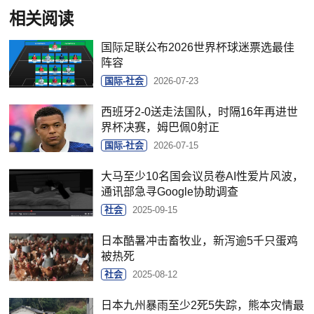
相关阅读
国际足联公布2026世界杯球迷票选最佳
阵容
国际-社会
2026-07-23
西班牙2-0送走法国队，时隔16年再进世
界杯决赛，姆巴佩0射正
国际-社会
2026-07-15
大马至少10名国会议员卷AI性爱片风波，
通讯部急寻Google协助调查
社会
2025-09-15
日本酷暑冲击畜牧业，新泻逾5千只蛋鸡
被热死
社会
2025-08-12
日本九州暴雨至少2死5失踪，熊本灾情最