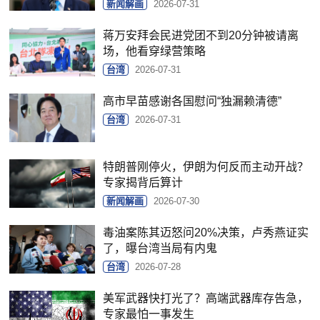
新闻解画
2026-07-31
蒋万安拜会民进党团不到20分钟被请离
场，他看穿绿营策略
台湾
2026-07-31
高市早苗感谢各国慰问“独漏赖清德”
台湾
2026-07-31
特朗普刚停火，伊朗为何反而主动开战？
专家揭背后算计
新闻解画
2026-07-30
毒油案陈其迈怒问20%决策，卢秀燕证实
了，曝台湾当局有内鬼
台湾
2026-07-28
美军武器快打光了？高端武器库存告急，
专家最怕一事发生