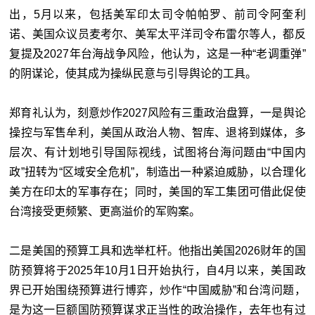
出，5月以来，包括美军印太司令帕帕罗、前司令阿奎利
诺、美国众议员麦考尔、美军太平洋司令布雷尔等人，都反
复提及2027年台海战争风险，他认为，这是一种“老调重弹”
的阴谋论，使其成为操纵民意与引导舆论的工具。
郑育礼认为，刻意炒作2027风险有三重政治盘算，一是舆论
操控与军售牟利，美国从政治人物、智库、退将到媒体，多
层次、有计划地引导国际视线，试图将台海问题由“中国内
政”扭转为“区域安全危机”，制造出一种紧迫威胁，以合理化
美方在印太的军事存在；同时，美国的军工集团可借此促使
台湾接受更频繁、更高溢价的军购案。
二是美国的预算工具和选举杠杆。他指出美国2026财年的国
防预算将于2025年10月1日开始执行，自4月以来，美国政
界已开始围绕预算进行博弈，炒作“中国威胁”和台湾问题，
是为这一巨额国防预算谋求正当性的政治操作，去年也有过