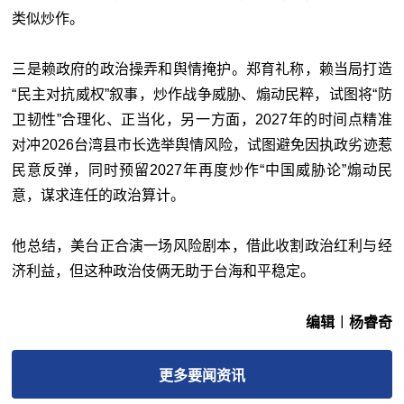
类似炒作。
三是赖政府的政治操弄和舆情掩护。郑育礼称，赖当局打造
“民主对抗威权”叙事，炒作战争威胁、煽动民粹，试图将“防
卫韧性”合理化、正当化，另一方面，2027年的时间点精准
对冲2026台湾县市长选举舆情风险，试图避免因执政劣迹惹
民意反弹，同时预留2027年再度炒作“中国威胁论”煽动民
意，谋求连任的政治算计。
他总结，美台正合演一场风险剧本，借此收割政治红利与经
济利益，但这种政治伎俩无助于台海和平稳定。
编辑︱杨睿奇
更多
要闻
资讯