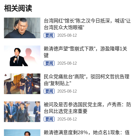
相关阅读
台湾网红“馆长”陈之汉今日抵深，喊话“让
台湾民众大饱眼福”
要闻
2025-08-12
赖清德声望“雪崩式下跌”，游盈隆曝1关
键
要闻
2025-08-12
民众党痛批台“高院”，驳回柯文哲抗告理
由“复制贴上”
要闻
2025-08-12
被问及是否参选国民党主席，卢秀燕：防
台风比选党主席重要
要闻
2025-08-12
赖清德满意度剩28％，她点名1现象：值