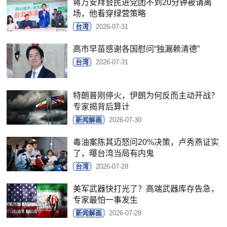
蒋万安拜会民进党团不到20分钟被请离
场，他看穿绿营策略
台湾
2026-07-31
高市早苗感谢各国慰问“独漏赖清德”
台湾
2026-07-31
特朗普刚停火，伊朗为何反而主动开战？
专家揭背后算计
新闻解画
2026-07-30
毒油案陈其迈怒问20%决策，卢秀燕证实
了，曝台湾当局有内鬼
台湾
2026-07-28
美军武器快打光了？高端武器库存告急，
专家最怕一事发生
新闻解画
2026-07-28