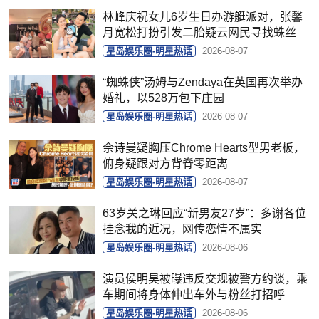
林峰庆祝女儿6岁生日办游艇派对，张馨
月宽松打扮引发二胎疑云网民寻找蛛丝
星岛娱乐圈-明星热话
2026-08-07
“蜘蛛侠”汤姆与Zendaya在英国再次举办
婚礼，以528万包下庄园
星岛娱乐圈-明星热话
2026-08-07
佘诗曼疑胸压Chrome Hearts型男老板，
俯身疑跟对方背脊零距离
星岛娱乐圈-明星热话
2026-08-07
63岁关之琳回应“新男友27岁”：多谢各位
挂念我的近况，网传恋情不属实
星岛娱乐圈-明星热话
2026-08-06
演员侯明昊被曝违反交规被警方约谈，乘
车期间将身体伸出车外与粉丝打招呼
星岛娱乐圈-明星热话
2026-08-06